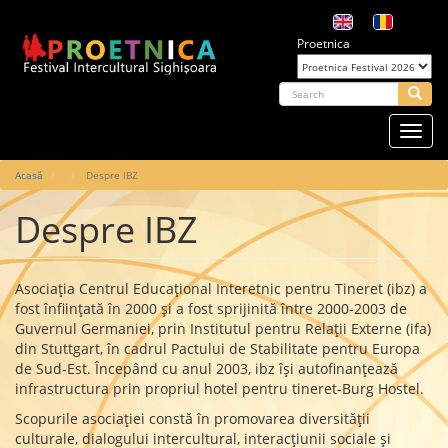
Mergi
la
Proetnica
conţinutul
principal
arch
Searc
Toggl
navig
Main
Acasă
Despre IBZ
navigation
Despre IBZ
Asociaţia Centrul Educaţional Interetnic pentru Tineret (ibz) a
fost înfiinţată în 2000 şi a fost sprijinită între 2000-2003 de
Guvernul Germaniei, prin Institutul pentru Relaţii Externe (ifa)
din Stuttgart, în cadrul Pactului de Stabilitate pentru Europa
de Sud-Est. Începând cu anul 2003, ibz îşi autofinanţează
infrastructura prin propriul hotel pentru tineret-Burg Hostel.
Scopurile asociaţiei constă în promovarea diversităţii
culturale, dialogului intercultural, interacţiunii sociale şi