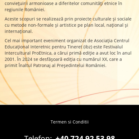
convieţuirii armonioase a diferitelor comunităţi etnice în
regiunile României.
Aceste scopuri se realizează prin proiecte culturale şi sociale
cu metode non-formale şi artistice pe plan local, naţional şi
internaţional.
Cel mai important eveniment organizat de Asociaţia Centrul
Educaţional Interetnic pentru Tineret (ibz) este Festivalul
Intercultural ProEtnica, a cărui primă ediție a avut loc în anul
2001. În 2024 se desfășoară ediția cu numărul XX, care a
primit Înaltul Patronaj al Președintelui României.
Termen si Conditii
Footer
menu
Telefon:
+40 724 92 53 98