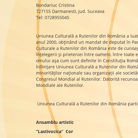
Bondariuc Cristina
727155 Darmanesti, jud. Suceava
Tel: 0728955045
Uniunea Culturală a Rutenilor din România a luat f
anul 2000, obţinând un mandat de deputat în Par
Culturale a Rutenilor din România este de cunoaşter
înţelegerii şi prieteniei între oameni, între toate
omului aşa cum sunt definite în Constituţia Români
înfiinţare Uniunea Culturală a Rutenilor din Român
minorităţilor naţionale sau organizaţii ale societă
Congresul Mondial al Rutenilor. Datorită recunoaș
Mondiale ale Rutenilor.
Uniunea Culturală a Rutenilor din România parti
Ansamblu artistic
”Lastivocica” Cor