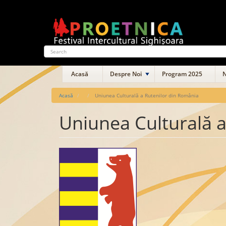
Mergi
la
conţinutul
principal
Search
Main
Acasă
Despre Noi
Program 2025
N
navigation
Acasă
Uniunea Culturală a Rutenilor din România
Uniunea Culturală a