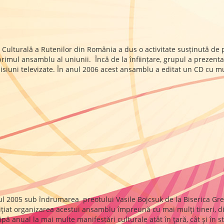
ulturală a Rutenilor din România a dus o activitate susținută de p
 primul ansamblu al uniunii. Încă de la înființare, grupul a prezent
 emisiuni televizate. În anul 2006 acest ansamblu a editat un CD cu m
nul 2005 sub îndrumarea preotului Vasile Bojcsuk de la Biserica Gre
ţiat organizarea acestui ansamblu împreună cu mai mulţi tineri, din
ticipă anual la mai multe manifestări culturale atât în ţară, cât şi în