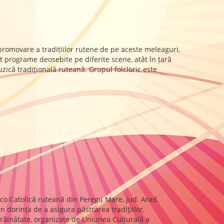
romovare a tradițiilor rutene de pe aceste meleaguri,
at programe deosebite pe diferite scene, atât în țară
uzică tradițională ruteană. Grupul folcloric este
co Catolică ruteană din Peregu Mare, jud. Arad.
 dorinţa de a asigura păstrarea tradiţiilor,
 străinătate, organizate de Uniunea Culturală a