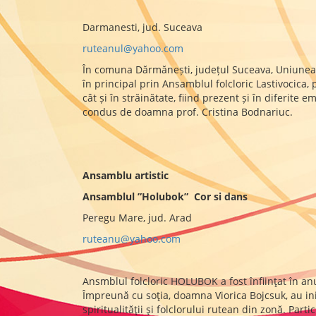
Darmanesti, jud. Suceava
ruteanul@yahoo.com
În comuna Dărmănești, județul Suceava, Uniunea C
în principal prin Ansamblul folcloric Lastivocica,
cât și în străinătate, fiind prezent și în diferite
condus de doamna prof. Cristina Bodnariuc.
Ansamblu artistic
Ansamblul ”Holubok” Cor si dans
Peregu Mare, jud. Arad
ruteanu@yahoo.com
Ansmblul folcloric HOLUBOK a fost înfiinţat în a
Împreună cu soţia, doamna Viorica Bojcsuk, au ini
spiritualităţii şi folclorului rutean din zonă. Par