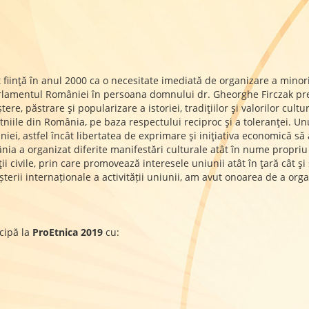
iinţă în anul 2000 ca o necesitate imediată de organizare a minorită
lamentul României în persoana domnului dr. Gheorghe Firczak preşe
e, păstrare şi popularizare a istoriei, tradiţiilor şi valorilor cult
 etniile din România, pe baza respectului reciproc şi a toleranţei. U
ei, astfel încât libertatea de exprimare şi iniţiativa economică să 
ia a organizat diferite manifestări culturale atât în nume propriu c
ţii civile, prin care promovează interesele uniunii atât în ţară cât 
terii internaționale a activității uniunii, am avut onoarea de a org
cipă la
ProEtnica 2019
cu: