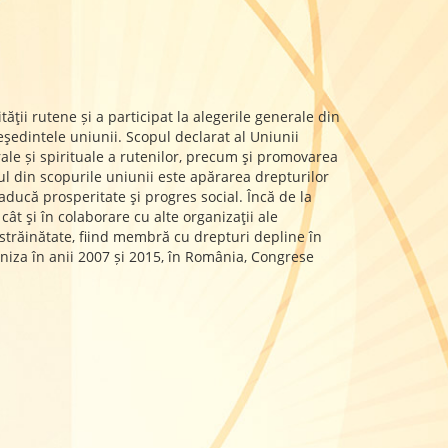
ţii rutene și a participat la alegerile generale din
dintele uniunii. Scopul declarat al Uniunii
urale și spirituale a rutenilor, precum şi promovarea
nul din scopurile uniunii este apărarea drepturilor
aducă prosperitate şi progres social. Încă de la
ât şi în colaborare cu alte organizaţii ale
şi străinătate, fiind membră cu drepturi depline în
aniza în anii 2007 și 2015, în România, Congrese