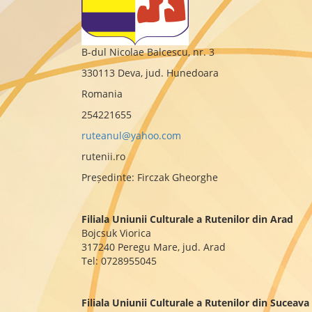
B-dul Nicolae Balcescu, nr. 3
330113 Deva, jud. Hunedoara
Romania
254221655
ruteanul@yahoo.com
rutenii.ro
Președinte: Firczak Gheorghe
Filiala Uniunii Culturale a Rutenilor din Arad
Bojcsuk Viorica
317240 Peregu Mare, jud. Arad
Tel: 0728955045
Filiala Uniunii Culturale a Rutenilor din Suceava