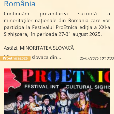
România
Continuăm prezentarea succintă a
minorităților naționale din Romănia care vor
participa la Festivalul ProEtnica ediția a XXI-a
Sighișoara, în perioada 27-31 august 2025.
Astăzi, MINORITATEA SLOVACĂ
Minoritatea slovacă din...
Proetnica2025
25/07/2025 10:13:33