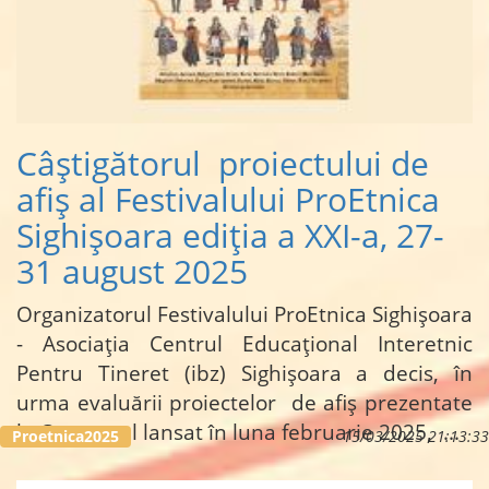
Câștigătorul proiectului de
afiș al Festivalului ProEtnica
Sighișoara ediția a XXI-a, 27-
31 august 2025
Organizatorul Festivalului ProEtnica Sighișoara
- Asociația Centrul Educațional Interetnic
Pentru Tineret (ibz) Sighișoara a decis, în
urma evaluării proiectelor de afiș prezentate
la Concursul lansat în luna februarie 2025, ...
Proetnica2025
15/03/2025 21:13:33