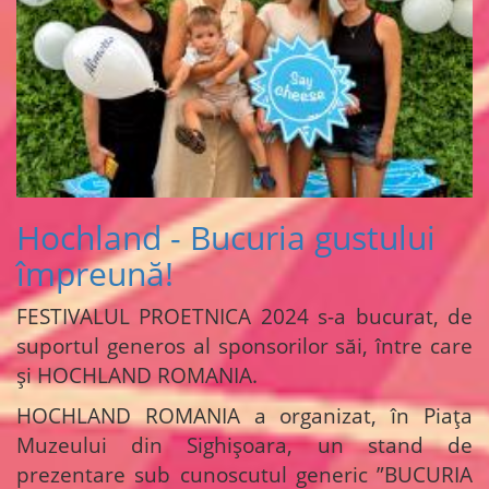
Hochland - Bucuria gustului
împreună!
FESTIVALUL PROETNICA 2024 s-a bucurat, de
suportul generos al sponsorilor săi, între care
și HOCHLAND ROMANIA.
HOCHLAND ROMANIA a organizat, în Piața
Muzeului din Sighișoara, un stand de
prezentare sub cunoscutul generic ”BUCURIA