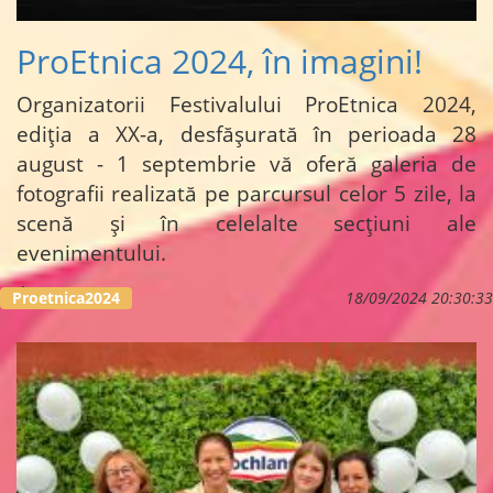
ProEtnica 2024, în imagini!
Organizatorii Festivalului ProEtnica 2024,
ediția a XX-a, desfășurată în perioada 28
august - 1 septembrie vă oferă galeria de
fotografii realizată pe parcursul celor 5 zile, la
scenă și în celelalte secțiuni ale
evenimentului.
Acestea...
Proetnica2024
18/09/2024 20:30:33