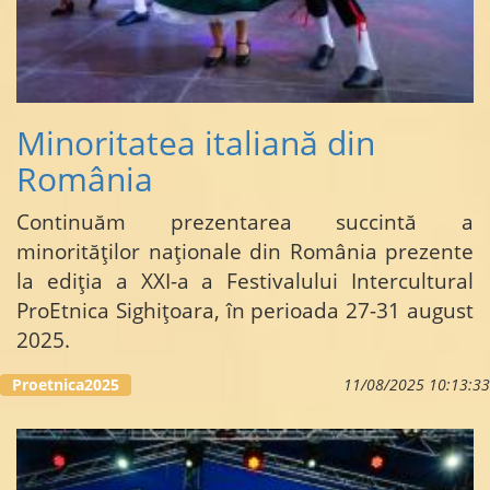
Minoritatea italiană din
România
Continuăm prezentarea succintă a
minorităților naționale din România prezente
la ediția a XXI-a a Festivalului Intercultural
ProEtnica Sighițoara, în perioada 27-31 august
2025.
...
Proetnica2025
11/08/2025 10:13:33