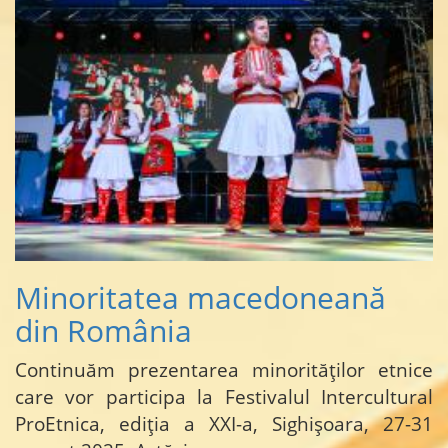
Minoritatea macedoneană
din România
Continuăm prezentarea minorităților etnice
care vor participa la Festivalul Intercultural
ProEtnica, ediția a XXI-a, Sighișoara, 27-31