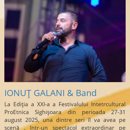
IONUȚ GALANI & Band
La Ediția a XXI-a a Festivalului Intetrcultural
ProEtnica Sighișoara din perioada 27-31
august 2025, una dintre seri îl va avea pe
scenă , într-un spectacol extraordinar pe