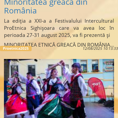
Minoritatea greacă din
România
La ediția a XXI-a a Festivalului Intercultural
ProEtnica Sighișoara care va avea loc în
perioada 27-31 august 2025, va fi prezentă și
MINORITATEA ETNICĂ GREACĂ DIN ROMÂNIA
...
Proetnica2025
12/08/2025 10:13:33