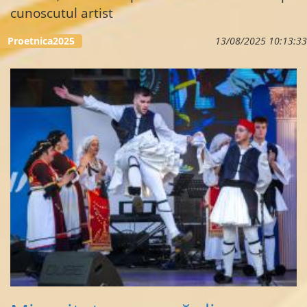
cunoscutul artist
...
Proetnica2025
13/08/2025 10:13:33