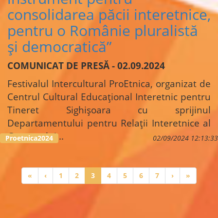
consolidarea păcii interetnice,
pentru o Românie pluralistă
și democratică”
COMUNICAT DE PRESĂ - 02.09.2024
Festivalul Intercultural ProEtnica, organizat de
Centrul Cultural Educațional Interetnic pentru
Tineret Sighișoara cu sprijinul
Departamentului pentru Relații Interetnice al
Guvernului...
Proetnica2024
02/09/2024 12:13:33
Paginare
Prima
«
Pagina
‹
Page
1
Page
2
Pagina
3
Page
4
Page
5
Page
6
Page
7
Pagina
›
Ultima
»
pagină
anterioară
curentă
următoare
pagină