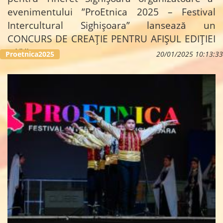
evenimentului ”ProEtnica 2025 – Festival
Intercultural Sighișoara” lansează un
CONCURS DE CREAȚIE PENTRU AFIȘUL EDIȚIEI
a XXI-a.
...
Proetnica2025
20/01/2025 10:13:33