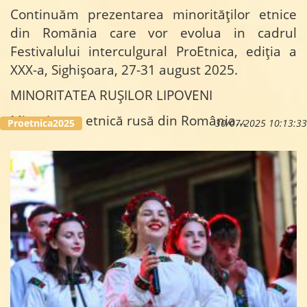
Continuăm prezentarea minorităților etnice
din Romănia care vor evolua in cadrul
Festivalului interculgural ProEtnica, ediția a
XXX-a, Sighișoara, 27-31 august 2025.
MINORITATEA RUȘILOR LIPOVENI
Minoritatea etnică rusă din România...
Proetnica2025
30/07/2025 10:13:33