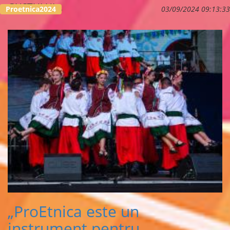
GUSTULUI...
Proetnica2024
03/09/2024 09:13:33
„ProEtnica este un
instrument pentru