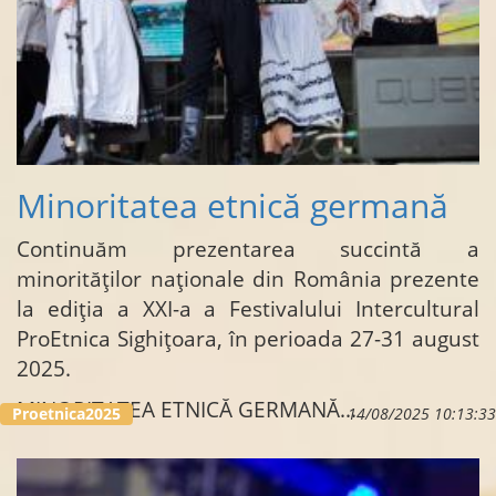
Minoritatea etnică germană
Continuăm prezentarea succintă a
minorităților naționale din România prezente
la ediția a XXI-a a Festivalului Intercultural
ProEtnica Sighițoara, în perioada 27-31 august
2025.
MINORITATEA ETNICĂ GERMANĂ
...
Proetnica2025
14/08/2025 10:13:33