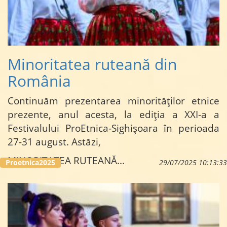
Minoritatea ruteană din
România
Continuăm prezentarea minorităților etnice
prezente, anul acesta, la ediția a XXI-a a
Festivalului ProEtnica-Sighișoara în perioada
27-31 august. Astăzi,
MINORITATEA RUTEANĂ...
Proetnica2025
29/07/2025 10:13:33