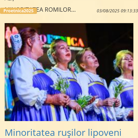
MINORITATEA ROMILOR
...
Proetnica2025
03/08/2025 09:13:33
Minoritatea rușilor lipoveni