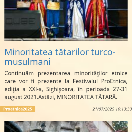
Minoritatea tătarilor turco-
musulmani
Continuăm prezentarea minorităților etnice
care vor fi prezente la Festivalul ProEtnica,
ediția a XXI-a, Sighișoara, în perioada 27-31
august 2021.Astăzi, MINORITATEA TĂTARĂ.
...
Proetnica2025
21/07/2025 10:13:33