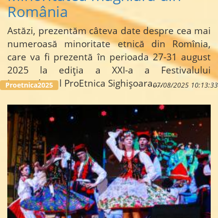
România
Astăzi, prezentăm câteva date despre cea mai
numeroasă minoritate etnică din Romînia,
care va fi prezentă în perioada 27-31 august
2025 la ediția a XXI-a a Festivalului
Intercultural ProEtnica Sighișoara.
...
Proetnica2025
07/08/2025 10:13:33