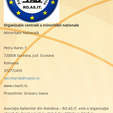
Organizație centrală a minorității naționale
Minoritate Națională
Petru Rares 7
720008 Suceava, jud. Suceava
Romania
372772459
secretariat@roasit.ro
www.roasit.ro
Președinte: Grosaru Ioana
Asociaţia Italienilor din România – RO.AS.IT. este o organizaţie