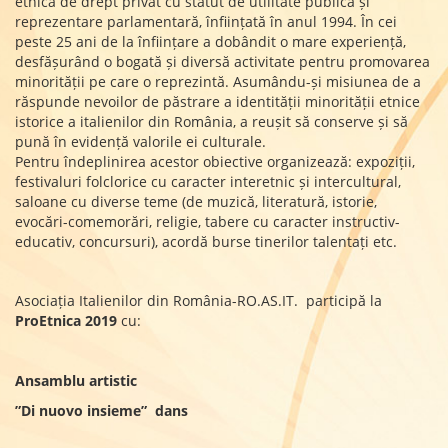
etnică de drept privat cu statut de utilitate publică și
reprezentare parlamentară, înființată în anul 1994. În cei
peste 25 ani de la înființare a dobândit o mare experiență,
desfășurând o bogată și diversă activitate pentru promovarea
minorității pe care o reprezintă. Asumându-și misiunea de a
răspunde nevoilor de păstrare a identității minorității etnice
istorice a italienilor din România, a reușit să conserve și să
pună în evidență valorile ei culturale.
Pentru îndeplinirea acestor obiective organizează: expoziții,
festivaluri folclorice cu caracter interetnic și intercultural,
saloane cu diverse teme (de muzică, literatură, istorie,
evocări-comemorări, religie, tabere cu caracter instructiv-
educativ, concursuri), acordă burse tinerilor talentați etc.
Asociația Italienilor din România-RO.AS.IT. participă la
ProEtnica 2019
cu:
Ansamblu artistic
”Di nuovo insieme” dans