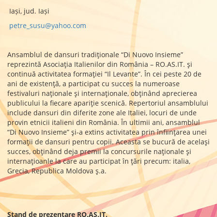
Iași, jud. Iași
petre_susu@yahoo.com
Ansamblul de dansuri tradiţionale “Di Nuovo Insieme”
reprezintă Asociaţia Italienilor din România – RO.AS.IT. şi
continuă activitatea formaţiei “Il Levante”. În cei peste 20 de
ani de existenţă, a participat cu succes la numeroase
festivaluri naţionale şi internaţionale, obţinând aprecierea
publicului la fiecare apariţie scenică. Repertoriul ansamblului
include dansuri din diferite zone ale Italiei, locuri de unde
provin etnicii italieni din România. În ultimii ani, ansamblul
“Di Nuovo Insieme” şi-a extins activitatea prin înfiinţarea unei
formaţii de dansuri pentru copii. Aceasta se bucură de acelaşi
succes, obţinând deja premii la concursurile naţionale şi
internaţioanle la care au participat în ţări precum: italia,
Grecia, Republica Moldova ş.a.
Stand de prezentare RO.AS.IT.