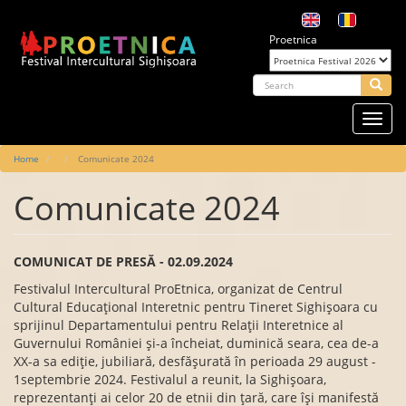
Skip
to
Proetnica
main
content
arch
Searc
Toggl
navig
Main
Home
Comunicate 2024
navigation
Comunicate 2024
COMUNICAT DE PRESĂ - 02.09.2024
Festivalul Intercultural ProEtnica, organizat de Centrul
Cultural Educațional Interetnic pentru Tineret Sighișoara cu
sprijinul Departamentului pentru Relații Interetnice al
Guvernului României și-a încheiat, duminică seara, cea de-a
XX-a sa ediție, jubiliară, desfășurată în perioada 29 august -
1septembrie 2024. Festivalul a reunit, la Sighișoara,
reprezentanți ai celor 20 de etnii din țară, care își manifestă