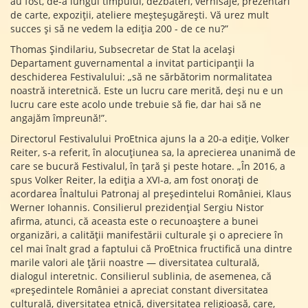
au fost, de-a lungul timpului, dezbateri, vernisaje, prezentări
de carte, expoziții, ateliere meșteșugărești. Vă urez mult
succes și să ne vedem la ediția 200 - de ce nu?”
Thomas Șindilariu, Subsecretar de Stat la același
Departament guvernamental a invitat participanții la
deschiderea Festivalului: „să ne sărbătorim normalitatea
noastră interetnică. Este un lucru care merită, deși nu e un
lucru care este acolo unde trebuie să fie, dar hai să ne
angajăm împreună!”.
Directorul Festivalului ProEtnica ajuns la a 20-a ediție, Volker
Reiter, s-a referit, în alocuțiunea sa, la aprecierea unanimă de
care se bucură Festivalul, în țară și peste hotare. „În 2016, a
spus Volker Reiter, la ediția a XVI-a, am fost onorați de
acordarea Înaltului Patronaj al președintelui României, Klaus
Werner Iohannis. Consilierul prezidențial Sergiu Nistor
afirma, atunci, că aceasta este o recunoaștere a bunei
organizări, a calității manifestării culturale și o apreciere în
cel mai înalt grad a faptului că ProEtnica fructifică una dintre
marile valori ale țării noastre — diversitatea culturală,
dialogul interetnic. Consilierul sublinia, de asemenea, că
«președintele României a apreciat constant diversitatea
culturală, diversitatea etnică, diversitatea religioasă, care,