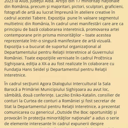
2023 la Aiud, județul Alba. Artiști din 17 minorități naționale
din România, precum și majoritari, pictori, sculptori, graficieni,
fotografi de artă au lucrat împreună în ateliere creative în
cadrul acestei Tabere. Expoziția pune în valoare segmentul
multietnic din România, în cadrul unei manifestări care are ca
principiu de bază colaborarea interetnică, promovarea artei
contemporane prin prisma minorităților – toate acestea
reprezentate într-o singură manifestare de artă vizuală.
Expoziția s-a bucurat de suportul organizațional al
Departamentului pentru Relații Interetnice al Guvernului
României. Toate expozițiile vernisate în cadrul ProEtnica
Sighișoara, ediția a XX-a au fost realizate în colaborare cu
Fundația Hans Seidel și Departamentul pentru Relații
Interetnice.
În cadrul secțiunii Agora Dialogului Intercultural la Sala
Barocă a Primăriei Municipiului Sighișoara au avut loc,
sâmbătă, două conferințe. Lacziko Eniko-Katalin, consilier de
conturi la Curtea de conturi a României și fost secretar de
Stat la Departamentul pentru Relații Interetnice, a prezentat
comunicarea cu genericul „Outside the Box: oportunități și
provocări în protecția minorităților naționale” a adus o serie
de elemente interesante în cadrul expunerii despre