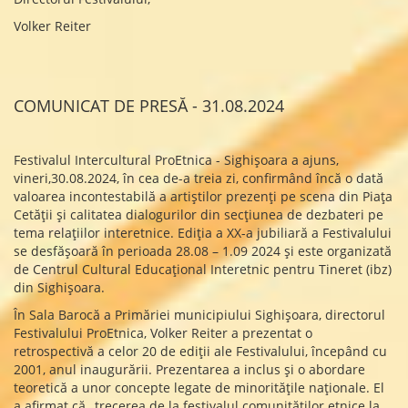
Volker Reiter
COMUNICAT DE PRESĂ - 31.08.2024
Festivalul Intercultural ProEtnica - Sighișoara a ajuns,
vineri,30.08.2024, în cea de-a treia zi, confirmând încă o dată
valoarea incontestabilă a artiștilor prezenți pe scena din Piața
Cetății și calitatea dialogurilor din secțiunea de dezbateri pe
tema relațiilor interetnice. Ediția a XX-a jubiliară a Festivalului
se desfășoară în perioada 28.08 – 1.09 2024 și este organizată
de Centrul Cultural Educațional Interetnic pentru Tineret (ibz)
din Sighișoara.
În Sala Barocă a Primăriei municipiului Sighișoara, directorul
Festivalului ProEtnica, Volker Reiter a prezentat o
retrospectivă a celor 20 de ediții ale Festivalului, începând cu
2001, anul inaugurării. Prezentarea a inclus și o abordare
teoretică a unor concepte legate de minoritățile naționale. El
a afirmat că „trecerea de la festivalul comunităților etnice la