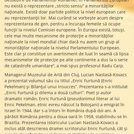
nu există o reprezentare „stricto sensu” a minorităților
naționale. Există doar partide politice la nivel european care
au reprezentanții lor. Mai curând se vorbește acum despre
reprezentarea de gen, pentru a încuraja femeile să ocupe
funcții la nivelul Comisiei europene. În Europa există, totuși,
cele mai multe mecanisme de protecție a minorităților
naționale la nivel mondial chiar dacă nu avem un grup al
minorităților naționale la nivelul Parlamentului European.
Este clar și constitue un avertisment de luat în seamă că lipsa
mecanismelor de protecție pe alte continente a dus la o serie
de catastrofe umanitare”, a mai spus profesorul Radu Carp.
Managerul Muzeului de Artă din Cluj, Lucian Nastasă-Kovacs
a prezentat volumul său cu titlul „Enric Furtună (Enric
Pekelman) și Bilanțul unui insucces”. Prezentarea s-a intitulat
„Enric Furtună și dilema a două culturi”. Poet și autor
dramatic român, Enric Furtună (pseudonimul literar al lui
Enric Pekelman, etnic evreu născut la Botoșani) a emigrat în
Israel în 1944, dar s-a întors în România după doi ani. A
părăsit România pentru a doua oară în 1958, stabilindu-se în
Brazilia. Prezentarea istoricului Lucian Nastasă-Kovacs a
inclus atât descrierea dramei scriitorului Enric Furtună, cât și