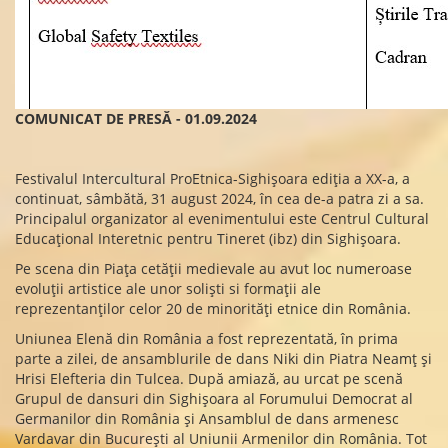
COMUNICAT DE PRESĂ - 01.09.2024
Festivalul Intercultural ProEtnica-Sighișoara ediția a XX-a, a
continuat, sâmbătă, 31 august 2024, în cea de-a patra zi a sa.
Principalul organizator al evenimentului este Centrul Cultural
Educațional Interetnic pentru Tineret (ibz) din Sighișoara.
Pe scena din Piața cetății medievale au avut loc numeroase
evoluții artistice ale unor soliști si formații ale
reprezentanților celor 20 de minorități etnice din România.
Uniunea Elenă din România a fost reprezentată, în prima
parte a zilei, de ansamblurile de dans Niki din Piatra Neamț și
Hrisi Elefteria din Tulcea. După amiază, au urcat pe scenă
Grupul de dansuri din Sighișoara al Forumului Democrat al
Germanilor din România și Ansamblul de dans armenesc
Vardavar din București al Uniunii Armenilor din România. Tot