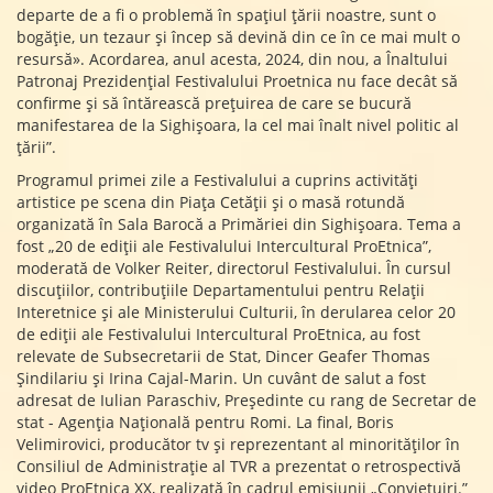
departe de a fi o problemă în spațiul țării noastre, sunt o
bogăție, un tezaur și încep să devină din ce în ce mai mult o
resursă». Acordarea, anul acesta, 2024, din nou, a Înaltului
Patronaj Prezidențial Festivalului Proetnica nu face decât să
confirme și să întărească prețuirea de care se bucură
manifestarea de la Sighișoara, la cel mai înalt nivel politic al
țării”.
Programul primei zile a Festivalului a cuprins activități
artistice pe scena din Piața Cetății și o masă rotundă
organizată în Sala Barocă a Primăriei din Sighișoara. Tema a
fost „20 de ediții ale Festivalului Intercultural ProEtnica”,
moderată de Volker Reiter, directorul Festivalului. În cursul
discuțiilor, contribuțiile Departamentului pentru Relații
Interetnice și ale Ministerului Culturii, în derularea celor 20
de ediții ale Festivalului Intercultural ProEtnica, au fost
relevate de Subsecretarii de Stat, Dincer Geafer Thomas
Șindilariu și Irina Cajal-Marin. Un cuvânt de salut a fost
adresat de Iulian Paraschiv, Președinte cu rang de Secretar de
stat - Agenția Națională pentru Romi. La final, Boris
Velimirovici, producător tv și reprezentant al minorităților în
Consiliul de Administrație al TVR a prezentat o retrospectivă
video ProEtnica XX, realizată în cadrul emisiunii „Conviețuiri.”