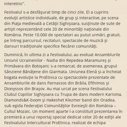
interetnic”.
Festivalul s-a desfășurat timp de cinci zile. El a cuprins
evoluții artistice individuale, de grup și interactive, pe scena
din Piața medievală a Cetății Sighișoara, susținute de sute de
artiști reprezentând cele 20 de minorități naționale din
România. Peste 10.000 de spectatori au putut urmări, gratuit,
pe întreg parcursul, recitaluri, spectacole de muzică și
dansuri tradiționale specifice fiecărei comunități.
Duminică, în ultima zi a Festivalului, au evoluat Ansamblurile
Uniunii Ucrainenilor - Nadia din Repedea-Maramureș și
Primăvara din Botoșani; s-a remarcat, de asemenea, grupul
Sânziene Bănățene din Giarmata. Uniunea Elenă și-a încheiat
bogata evoluție la ProEtnica cu spectacolele prezentate de
Ansamblurile de dans Parnassos din Brăila, Efthimos și
Dionyssos din Brașov. Au mai urcat pe scena Festivalului
Clubul Copiilor Sighișoara cu Trupa de dans modern Karisma,
Diamonds&K-boom și Hakeshet Klezmer band din Oradea,
sub egida Federației Comunităților Evreiești din România –
Cultul Mozaic. Un moment aparte l-a constituit prezentarea în
premieră a unui reportaj special dedicat celor 20 de ediții ale
Festivalului Intercultural ProEtnica, realizat de echipa