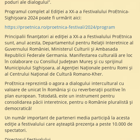
poduri ale dialogului”.
Programul complet al Ediției a XX-a a Festivalului ProEtnica-
Sighișoara 2024 poate fi urmărit aici:
https://proetnica.ro/proetnica-festival/2024/program
Principalii finanțatori ai ediției a XX-a a Festivalului ProEtnica
sunt, anul acesta, Departamentul pentru Relații Interetnice al
Guvernului României, Ministerul Culturii și Ambasada
Republicii Federale Germania. Manifestarea culturală are loc
în colaborare cu Consiliul Județean Mureș și cu sprijinul
Municipiului Sighișoara, al Agenției Naționale pentru Romi și
al Centrului Național de Cultură Romano-Kher.
ProEtnica reprezintă o agora a dialogului intercultural cu
valoare de unicat în România și cu reverberații pozitive în
plan european. Totodată, este un instrument pentru
consolidarea păcii interetnice, pentru o Românie pluralistă și
democratică!
Un număr important de parteneri media participă la acesta
ediție a festivalului care așteaptă prezența a peste 10.000 de
spectatori.
Directorul Festivalului,