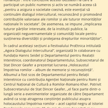
participat un public numeros și activ se numără aceea că
„pentru a asigura o societate coezivă, este esențial să
continuăm dialogul intercultural, recunoscând și promovând
contribuțiile valoroase ale romilor și ale tuturor minorităților
naționale în societate”. De asemenea, se impune „implicarea
tuturor părților interesate, de la instituții publice, la
organizații neguvernamentale și comunități locale pentru
susținerea diversității și protejarea drepturilor minorităților”.
În cadrul aceleiași secțiuni a Festivalului ProEtnica intitulată
„Agora Dialogului Intercultural”, organizată în colaborare cu
Fundația Hanns Seidel și Departamentul pentru Realații
Interetnice, coordonatorul Departamentului, Subsecretarul de
Stat Dincer Geafer a prezentat lucrarea „Holocaustul
împotriva romilor – album de memorie și recunoștință”.
Albumul a fost scos de Departamentul pentru Relații
Interetnice cu contribuția Agenției Naționale pentru Romi și
Centrul Național de Cultură a Romilor-Romano Kher. Potrivit
Subsecretarului de Stat Dincer Geafer, „el face parte dintr-o
lungă serie a evenimentelor organizate de către Departament
având ca scop atragerea conștiinței publicului asupra
holocaustului împotriva romilor – acel capitol negru al istoriei