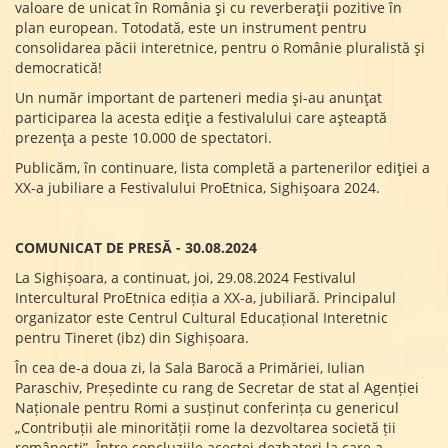
valoare de unicat în România și cu reverberații pozitive în
plan european. Totodată, este un instrument pentru
consolidarea păcii interetnice, pentru o Românie pluralistă și
democratică!
Un număr important de parteneri media și-au anunțat
participarea la acesta ediție a festivalului care așteaptă
prezența a peste 10.000 de spectatori.
Publicăm, în continuare, lista completă a partenerilor ediției a
XX-a jubiliare a Festivalului ProEtnica, Sighișoara 2024.
COMUNICAT DE PRESĂ - 30.08.2024
La Sighișoara, a continuat, joi, 29.08.2024 Festivalul
Intercultural ProEtnica ediția a XX-a, jubiliară. Principalul
organizator este Centrul Cultural Educațional Interetnic
pentru Tineret (ibz) din Sighișoara.
În cea de-a doua zi, la Sala Barocă a Primăriei, Iulian
Paraschiv, Președinte cu rang de Secretar de stat al Agenției
Naționale pentru Romi a susținut conferința cu genericul
„Contribuții ale minorității rome la dezvoltarea societă ții
românești”. Între concluziile acestei dezbateri la care a