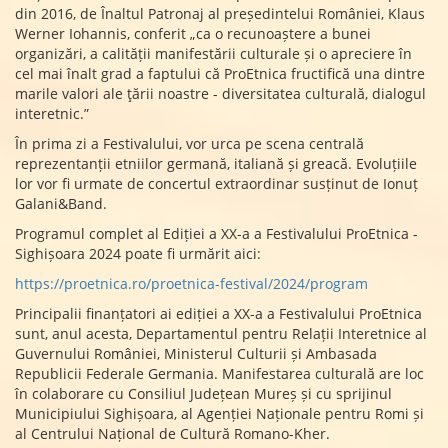
din 2016, de Înaltul Patronaj al președintelui României, Klaus
Werner Iohannis, conferit „ca o recunoaștere a bunei
organizări, a calității manifestării culturale și o apreciere în
cel mai înalt grad a faptului că ProEtnica fructifică una dintre
marile valori ale ţării noastre - diversitatea culturală, dialogul
interetnic.”
În prima zi a Festivalului, vor urca pe scena centrală
reprezentanții etniilor germană, italiană și greacă. Evoluțiile
lor vor fi urmate de concertul extraordinar susținut de Ionuț
Galani&Band.
Programul complet al Ediției a XX-a a Festivalului ProEtnica -
Sighișoara 2024 poate fi urmărit aici:
https://proetnica.ro/proetnica-festival/2024/program
Principalii finanțatori ai ediției a XX-a a Festivalului ProEtnica
sunt, anul acesta, Departamentul pentru Relații Interetnice al
Guvernului României, Ministerul Culturii și Ambasada
Republicii Federale Germania. Manifestarea culturală are loc
în colaborare cu Consiliul Județean Mureș și cu sprijinul
Municipiului Sighișoara, al Agenției Naționale pentru Romi și
al Centrului Național de Cultură Romano-Kher.