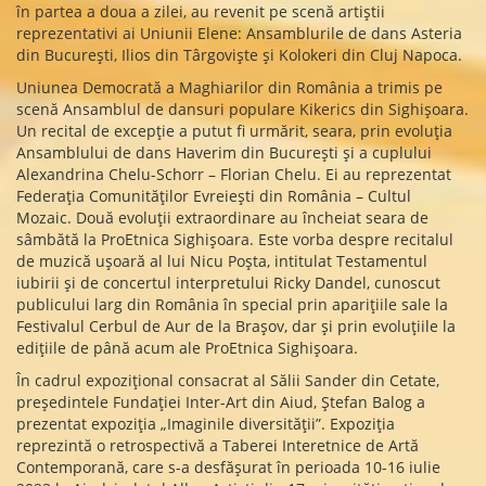
în partea a doua a zilei, au revenit pe scenă artiștii
reprezentativi ai Uniunii Elene: Ansamblurile de dans Asteria
din București, Ilios din Târgoviște și Kolokeri din Cluj Napoca.
Uniunea Democrată a Maghiarilor din România a trimis pe
scenă Ansamblul de dansuri populare Kikerics din Sighișoara.
Un recital de excepție a putut fi urmărit, seara, prin evoluția
Ansamblului de dans Haverim din București și a cuplului
Alexandrina Chelu-Schorr – Florian Chelu. Ei au reprezentat
Federația Comunităților Evreiești din România – Cultul
Mozaic. Două evoluții extraordinare au încheiat seara de
sâmbătă la ProEtnica Sighișoara. Este vorba despre recitalul
de muzică ușoară al lui Nicu Poșta, intitulat Testamentul
iubirii și de concertul interpretului Ricky Dandel, cunoscut
publicului larg din România în special prin aparițiile sale la
Festivalul Cerbul de Aur de la Brașov, dar și prin evoluțiile la
edițiile de până acum ale ProEtnica Sighișoara.
În cadrul expozițional consacrat al Sălii Sander din Cetate,
președintele Fundației Inter-Art din Aiud, Ștefan Balog a
prezentat expoziția „Imaginile diversității”. Expoziția
reprezintă o retrospectivă a Taberei Interetnice de Artă
Contemporană, care s-a desfășurat în perioada 10-16 iulie