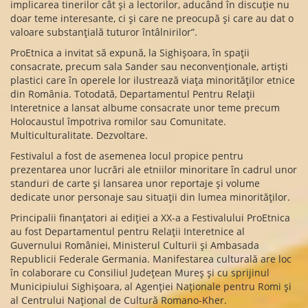
implicarea tinerilor cât și a lectorilor, aducând în discuție nu
doar teme interesante, ci și care ne preocupă și care au dat o
valoare substanțială tuturor întâlnirilor”.
ProEtnica a invitat să expună, la Sighișoara, în spații
consacrate, precum sala Sander sau neconvenționale, artiști
plastici care în operele lor ilustrează viața minorităților etnice
din România. Totodată, Departamentul Pentru Relații
Interetnice a lansat albume consacrate unor teme precum
Holocaustul împotriva romilor sau Comunitate.
Multiculturalitate. Dezvoltare.
Festivalul a fost de asemenea locul propice pentru
prezentarea unor lucrări ale etniilor minoritare în cadrul unor
standuri de carte și lansarea unor reportaje și volume
dedicate unor personaje sau situații din lumea minorităților.
Principalii finanțatori ai ediției a XX-a a Festivalului ProEtnica
au fost Departamentul pentru Relații Interetnice al
Guvernului României, Ministerul Culturii și Ambasada
Republicii Federale Germania. Manifestarea culturală are loc
în colaborare cu Consiliul Județean Mureș și cu sprijinul
Municipiului Sighișoara, al Agenției Naționale pentru Romi și
al Centrului Național de Cultură Romano-Kher.