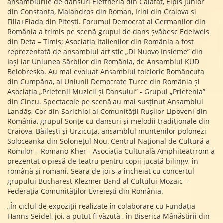
ansamblurile de dansuri Eleftheria din Calafat, Elpis Junior
din Constanța, Maiandros din Roman, Irini din Craiova și
Filia+Elada din Pitești. Forumul Democrat al Germanilor din
România a trimis pe scenă grupul de dans șvăbesc Edelweis
din Deta – Timiș; Asociația Italienilor din România a fost
reprezentată de ansamblul artistic „Di Nuovo Insieme” din
Iași iar Uniunea Sârbilor din România, de Ansamblul KUD
Belobreska. Au mai evoluat Ansamblul folcloric Româncuța
din Cumpăna, al Uniunii Democrate Turce din România și
Asociația „Prietenii Muzicii și Dansului” - Grupul „Prietenia”
din Cincu. Spectacole pe scenă au mai susținut Ansamblul
Landăș, Cor din Sarichioi al Comunității Rușilor Lipoveni din
România, grupul Sonțe cu dansuri și melodii tradiționale din
Craiova, Băilești și Urzicuța, ansamblul muntenilor polonezi
Soloceanka din Solonețul Nou. Centrul Național de Cultură a
Romilor – Romano Kher - Asociația Culturală Amphiteatrrom a
prezentat o piesă de teatru pentru copii jucată bilingv, în
română și romani. Seara de joi s-a încheiat cu concertul
grupului Bucharest Klezmer Band al Cultului Mozaic –
Federația Comunităților Evreiești din România.
„În ciclul de expoziții realizate în colaborare cu Fundația
Hanns Seidel, joi, a putut fi văzută , în Biserica Mânăstirii din