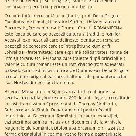
o serie de referințe sociologice și statistice la evreimea
română, în special din perioada interbelică.
O conferință interesantă a susținut și prof. Delia Grigore –
Facultatea de Limbi și Literaturi Străine, Universitatea din
București: „Rromanipen-ul: Drumul Crucii”. ROMANIPEN-ul
este legea pe care se bazează cultura și tradițiile romilor.
Această lege nescrisă care definește identitatea romă se
bazează pe concepte care se întrepătrund cum ar fi
„phralipe” (fraternitate), care exprimă solidaritatea, forma de
într-ajutorare, etc. Persoana care trăiește după principiile și
valorile culturii romani este un rom chacho (rom adevărat),
pakivalo (om credincios cu frica de Dumnezeu). Delia Grigore
a refăcut un original parcurs al ultimei zile pământene a lui
Isus Hristos din perspectivă romă.
Biserica Mănăstirii din Sighișoara a fost locul unde s-a
vernisat expoziția „Andreanum 800 de ani – lege și constituție
la sașii transilvăneni” prezentată de Thomas Șindilariu,
Subsecretar de Stat în Departamentul pentru Relații
Interetnice al Guvernului României. În cadrul expoziției,
vizitatorii pot admira inclusiv un document de la Arhivele
Naționale ale României, Diploma Andreanum din 1224 sub
forma originalului în cea mai veche formă a păstrării sale,