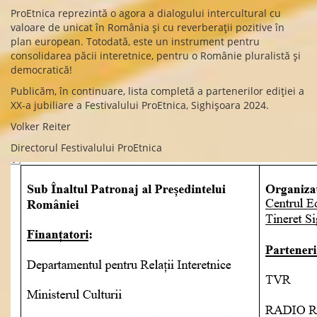
ProEtnica reprezintă o agora a dialogului intercultural cu
valoare de unicat în România și cu reverberații pozitive în
plan european. Totodată, este un instrument pentru
consolidarea păcii interetnice, pentru o Românie pluralistă și
democratică!
Publicăm, în continuare, lista completă a partenerilor ediției a
XX-a jubiliare a Festivalului ProEtnica, Sighișoara 2024.
Volker Reiter
Directorul Festivalului ProEtnica