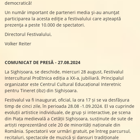
democratică!
Un număr important de parteneri media și-au anunțat
participarea la acesta ediție a festivalului care așteaptă
prezența a peste 10.000 de spectatori.
Directorul Festivalului,
Volker Reiter
COMUNICAT DE PRESĂ
- 27.08.2024
La Sighișoara, se deschide, miercuri 28 august, Festivalul
Intercultural ProEtnica ediția a XX-a, jubiliară. Principalul
organizator este Centrul Cultural Educațional Interetnic
pentru Tineret (ibz) din Sighișoara.
Festivalul va fi inaugurat, oficial, la ora 17 și se va desfășura
timp de cinci zile, în perioada 28.08 -1.09.2024. El va cuprinde
evoluții artistice individuale, de grup și interactive, pe scena
din Piața medievală a Cetății Sighișoara, susținute de sute de
artiști reprezentând cele 20 de minorități naționale din
România. Spectatorii vor urmări gratuit, pe întreg parcursul,
recitaluri, spectacole de muzică și dansuri tradiționale