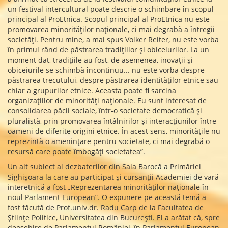
un festival intercultural poate descrie o schimbare în scopul
principal al ProEtnica. Scopul principal al ProEtnica nu este
promovarea minorităților naționale, ci mai degrabă a întregii
societăți. Pentru mine, a mai spus Volker Reiter, nu este vorba
în primul rând de păstrarea tradițiilor și obiceiurilor. La un
moment dat, tradițiile au fost, de asemenea, inovații și
obiceiurile se schimbă încontinuu... nu este vorba despre
păstrarea trecutului, despre păstrarea identităților etnice sau
chiar a grupurilor etnice. Aceasta poate fi sarcina
organizațiilor de minorități naționale. Eu sunt interesat de
consolidarea păcii sociale, într-o societate democratică și
pluralistă, prin promovarea întâlnirilor și interacțiunilor între
oameni de diferite origini etnice. În acest sens, minoritățile nu
reprezintă o amenințare pentru societate, ci mai degrabă o
resursă care poate îmbogăți societatea”.
Un alt subiect al dezbaterilor din Sala Barocă a Primăriei
Sighișoara la care au participat și cursanții Academiei de vară
interetnică a fost „Reprezentarea minorităților naționale în
noul Parlament European”. O expunere pe această temă a
fost făcută de Prof.univ.dr. Radu Carp de la Facultatea de
Științe Politice, Universitatea din București. El a arătat că, spre
deosebire de Parlamentul României, în Parlamentul European