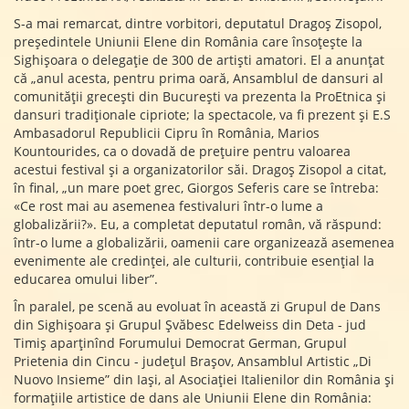
S-a mai remarcat, dintre vorbitori, deputatul Dragoș Zisopol,
președintele Uniunii Elene din România care însoțește la
Sighișoara o delegație de 300 de artiști amatori. El a anunțat
că „anul acesta, pentru prima oară, Ansamblul de dansuri al
comunității grecești din București va prezenta la ProEtnica și
dansuri tradiționale cipriote; la spectacole, va fi prezent și E.S
Ambasadorul Republicii Cipru în România, Marios
Kountourides, ca o dovadă de prețuire pentru valoarea
acestui festival și a organizatorilor săi. Dragoș Zisopol a citat,
în final, „un mare poet grec, Giorgos Seferis care se întreba:
«Ce rost mai au asemenea festivaluri într-o lume a
globalizării?». Eu, a completat deputatul român, vă răspund:
într-o lume a globalizării, oamenii care organizează asemenea
evenimente ale credinței, ale culturii, contribuie esențial la
educarea omului liber”.
În paralel, pe scenă au evoluat în această zi Grupul de Dans
din Sighișoara și Grupul Șvăbesc Edelweiss din Deta - jud
Timiș aparținînd Forumului Democrat German, Grupul
Prietenia din Cincu - județul Brașov, Ansamblul Artistic „Di
Nuovo Insieme” din Iași, al Asociației Italienilor din România și
formațiile artistice de dans ale Uniunii Elene din România: