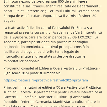
Sighișoara expoziția „Andreanum 800 de ani – lege și
constituție la sașii transilvăneni”, realizată de Departamentul
pentru Relații Interetnice și Forumul Cultural German pentru
Europa de est, Potsdam. Expoziția va fi vernisată, vineri 30
august.
La toate activitățile din cadrul Festivalului ProEtnica s-a
remarcat prezența cursanților Academiei de Vară interetinică
de la Sigișoara, care are loc în perioada 28.08-1.09.2024. La
Academie, participă studenți din partea minorităților
naționale din România. Obiectivul principal constă în
facilitarea dialogului pe diferite teme legate de
interculturalitate și diversitate și despre drepturile
minorităților naționale.
Programul complet al Ediției a XX-a a Festivalului ProEtnica -
Sighișoara 2024 poate fi urmărit aici:
https://proetnica.ro/proetnica-festival/2024/program
Principalii finanțatori ai ediției a XX-a a Festivalului ProEtnica
sunt, anul acesta, Departamentul pentru Relații Interetnice al
Guvernului României, Ministerul Culturii și Ambasada
Republicii Federale Germania. Manifestarea culturală are loc
în colaborare cu Consiliul Județean Mureș și cu sprijinul