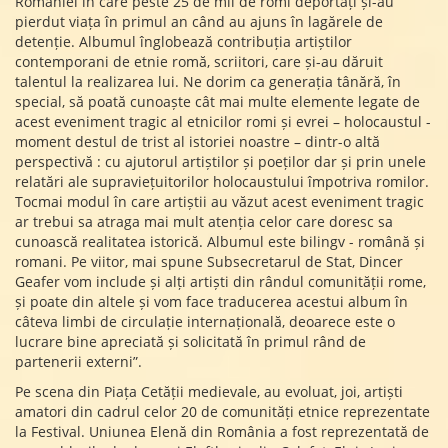
României în care peste 25 de mii de romi deportați și-au
pierdut viața în primul an când au ajuns în lagărele de
detenție. Albumul înglobează contribuția artiștilor
contemporani de etnie romă, scriitori, care și-au dăruit
talentul la realizarea lui. Ne dorim ca generația tânără, în
special, să poată cunoaște cât mai multe elemente legate de
acest eveniment tragic al etnicilor romi și evrei – holocaustul -
moment destul de trist al istoriei noastre – dintr-o altă
perspectivă : cu ajutorul artiștilor și poeților dar și prin unele
relatări ale supraviețuitorilor holocaustului împotriva romilor.
Tocmai modul în care artiștii au văzut acest eveniment tragic
ar trebui sa atraga mai mult atenția celor care doresc sa
cunoască realitatea istorică. Albumul este bilingv - română și
romani. Pe viitor, mai spune Subsecretarul de Stat, Dincer
Geafer vom include și alți artiști din rândul comunității rome,
și poate din altele și vom face traducerea acestui album în
câteva limbi de circulație internațională, deoarece este o
lucrare bine apreciată și solicitată în primul rând de
partenerii externi”.
Pe scena din Piața Cetății medievale, au evoluat, joi, artiști
amatori din cadrul celor 20 de comunități etnice reprezentate
la Festival. Uniunea Elenă din România a fost reprezentată de