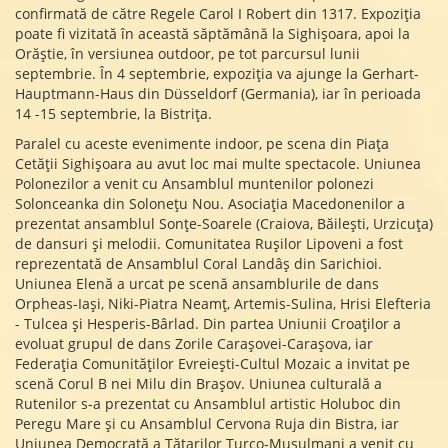
confirmată de către Regele Carol I Robert din 1317. Expoziția
poate fi vizitată în această săptămână la Sighișoara, apoi la
Orăștie, în versiunea outdoor, pe tot parcursul lunii
septembrie. În 4 septembrie, expoziția va ajunge la Gerhart-
Hauptmann-Haus din Düsseldorf (Germania), iar în perioada
14 -15 septembrie, la Bistrița.
Paralel cu aceste evenimente indoor, pe scena din Piața
Cetății Sighișoara au avut loc mai multe spectacole. Uniunea
Polonezilor a venit cu Ansamblul muntenilor polonezi
Solonceanka din Solonețu Nou. Asociația Macedonenilor a
prezentat ansamblul Sonțe-Soarele (Craiova, Băilești, Urzicuța)
de dansuri și melodii. Comunitatea Rușilor Lipoveni a fost
reprezentată de Ansamblul Coral Landâș din Sarichioi.
Uniunea Elenă a urcat pe scenă ansamblurile de dans
Orpheas-Iași, Niki-Piatra Neamț, Artemis-Sulina, Hrisi Elefteria
- Tulcea și Hesperis-Bârlad. Din partea Uniunii Croaților a
evoluat grupul de dans Zorile Carașovei-Carașova, iar
Federația Comunităților Evreiești-Cultul Mozaic a invitat pe
scenă Corul B nei Milu din Brașov. Uniunea culturală a
Rutenilor s-a prezentat cu Ansamblul artistic Holuboc din
Peregu Mare și cu Ansamblul Cervona Ruja din Bistra, iar
Uniunea Democrată a Tătarilor Turco-Musulmani a venit cu