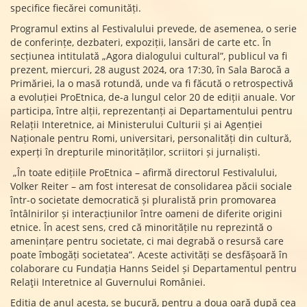
specifice fiecărei comunități.
Programul extins al Festivalului prevede, de asemenea, o serie
de conferințe, dezbateri, expoziții, lansări de carte etc. În
secțiunea intitulată „Agora dialogului cultural”, publicul va fi
prezent, miercuri, 28 august 2024, ora 17:30, în Sala Barocă a
Primăriei, la o masă rotundă, unde va fi făcută o retrospectivă
a evoluției ProEtnica, de-a lungul celor 20 de ediții anuale. Vor
participa, între alții, reprezentanți ai Departamentului pentru
Relații Interetnice, ai Ministerului Culturii și ai Agenției
Naționale pentru Romi, universitari, personalități din cultură,
experți în drepturile minorităților, scriitori și jurnaliști.
„În toate edițiile ProEtnica – afirmă directorul Festivalului,
Volker Reiter – am fost interesat de consolidarea păcii sociale
într-o societate democratică și pluralistă prin promovarea
întâlnirilor și interacțiunilor între oameni de diferite origini
etnice. În acest sens, cred că minoritățile nu reprezintă o
amenințare pentru societate, ci mai degrabă o resursă care
poate îmbogăți societatea”. Aceste activități se desfășoară în
colaborare cu Fundația Hanns Seidel și Departamentul pentru
Relaţii Interetnice al Guvernului României.
Ediția de anul acesta, se bucură, pentru a doua oară după cea