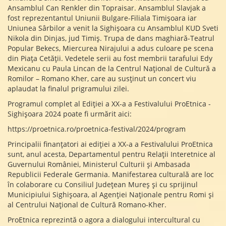
Ansamblul Can Renkler din Topraisar. Ansamblul Slavjak a
fost reprezentantul Uniunii Bulgare-Filiala Timișoara iar
Uniunea Sârbilor a venit la Sighișoara cu Ansamblul KUD Sveti
Nikola din Dinjas, jud Timiș. Trupa de dans maghiară-Teatrul
Popular Bekecs, Miercurea Nirajului a adus culoare pe scena
din Piața Cetății. Vedetele serii au fost membrii tarafului Edy
Mexicanu cu Paula Lincan de la Centrul Național de Cultură a
Romilor – Romano Kher, care au susținut un concert viu
aplaudat la finalul prigramului zilei.
Programul complet al Ediției a XX-a a Festivalului ProEtnica -
Sighișoara 2024 poate fi urmărit aici:
https://proetnica.ro/proetnica-festival/2024/program
Principalii finanțatori ai ediției a XX-a a Festivalului ProEtnica
sunt, anul acesta, Departamentul pentru Relații Interetnice al
Guvernului României, Ministerul Culturii și Ambasada
Republicii Federale Germania. Manifestarea culturală are loc
în colaborare cu Consiliul Județean Mureș și cu sprijinul
Municipiului Sighișoara, al Agenției Naționale pentru Romi și
al Centrului Național de Cultură Romano-Kher.
ProEtnica reprezintă o agora a dialogului intercultural cu