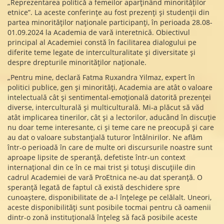
„Reprezentarea politică a femeilor aparținând minorităților
etnice”. La aceste conferințe au fost prezenți și studenții din
partea minorităților naționale participanți, în perioada 28.08-
01.09.2024 la Academia de vară interetnică. Obiectivul
principal al Academiei constă în facilitarea dialogului pe
diferite teme legate de interculturalitate și diversitate și
despre drepturile minorităților naționale.
„Pentru mine, declară Fatma Ruxandra Yilmaz, expert în
politici publice, gen și minorități, Academia are atât o valoare
intelectuală cât și sentimental-emoțională datorită prezenței
diverse, interculturală și multiculturală. Mi-a plăcut să văd
atât implicarea tinerilor, cât și a lectorilor, aducând în discuție
nu doar teme interesante, ci și teme care ne preocupă și care
au dat o valoare substanțială tuturor întâlnirilor. Ne aflăm
într-o perioadă în care de multe ori discursurile noastre sunt
aproape lipsite de speranță, defetiste într-un context
internațional din ce în ce mai trist și totuși discuțiile din
cadrul Academiei de vară ProEtnica ne-au dat speranță. O
speranță legată de faptul că există deschidere spre
cunoaștere, disponibilitate de a-l înțelege pe celălalt. Uneori,
aceste disponibilități sunt posibile tocmai pentru că oamenii
dintr-o zonă instituțională înțeleg să facă posibile aceste