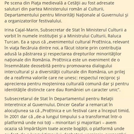
Pe scena din Piața medievală a Cetății au fost adresate
saluturi din partea Ministerului român al Culturii,
Departamentului pentru Minorități Naționale al Guvernului și
a organizatorilor festivalului.
Irina Cajal-Marin, Subsecretar de Stat în Ministerul Culturii a
vorbit în numele instituției și a Ministrului Culturii, Raluca
Turcan. Ea a spus că „evenimentul cultural ProEtnica, relevant
în viața fiecăruia dintre noi, a făcut istorie prin contribuția
adusă la păstrarea și respectarea drepturilor minorităților
naționale din România. ProEtnica este un eveniment de o
însemnătate deosebită pentru promovarea dialogului
intercultural și a diversității culturale din România, un prilej
de a reafirma valorile care ne unesc: respectul reciproc și
aprecierea pentru moștenirea culturală comună dar și pentru
identitățile distincte care dau României un caracter unic”.
Subsecretarul de Stat în Departamentul pentru Relații
Interetnice al Guvernului, Dincer Geafar a remarcat în
alocuțiunea sa că „ProEtnica e un festival care a început timid,
în 2001 dar că „de-a lungul timpului s-a transformat într-o
platformă unde noi toți – minoritari și majoritari – avem
ocazia să împărtășim toate aceste bogății, o platformă unde