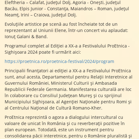
Eleftheria – Calafat, județul Dolj, Agoria - Onești, județul
Bacău, Elpis Junior - Constanța, Maiandros – Roman, județul
Neamț, Irini – Craiova, județul Dolj.
Evoluțiile artistice pe scenă au fost încheiate tot de un
reprezentant al Uniunii Elene, într-un concert viu aplaudat:
Ionuț Galani & Band.
Programul complet al Ediției a XX-a a Festivalului ProEtnica -
Sighișoara 2024 poate fi urmărit aici:
https://proetnica.ro/proetnica-festival/2024/program
Principalii finanțatori ai ediției a XX-a a Festivalului ProEtnica
sunt, anul acesta, Departamentul pentru Relații Interetnice al
Guvernului României, Ministerul Culturii și Ambasada
Republicii Federale Germania. Manifestarea culturală are loc
în colaborare cu Consiliul Județean Mureș și cu sprijinul
Municipiului Sighișoara, al Agenției Naționale pentru Romi și
al Centrului Național de Cultură Romano-Kher.
ProEtnica reprezintă o agora a dialogului intercultural cu
valoare de unicat în România și cu reverberații pozitive în
plan european. Totodată, este un instrument pentru
consolidarea păcii interetnice, pentru o Românie pluralistă și