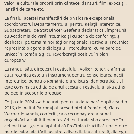
valorile culturale proprii prin cântece, dansuri, film, expoziții,
lansări de carte etc..
La finalul acestei manifestări de o valoare exceptională,
coordonatorul Departamentului pentru Relații Interetnice,
Subsecretarul de Stat Dincer Geafer a declarat că „împreună
cu Academia de vară ProEtnica și cu seria de conferințe și
dezbateri pe tema minorităților naționale, Festivalul ProEtnica
reprezintă o agora a dialogului intercultural cu valoare de
unicat în România și cu reverberații pozitive în plan
european.”
La rândul său, directorul Festivalului, Volker Reiter, a afirmat
că „ProEtnica este un instrument pentru consolidarea păcii
interetnice, pentru o Românie pluralistă și democratică”. El
este convins că ediția de anul acesta a Festivalului și-a atins
pe deplin scopurile propuse.
Ediția din 2024 s-a bucurat, pentru a doua oară după cea din
2016, de Înaltul Patronaj al președintelui României, Klaus
Werner Iohannis, conferit „ca o recunoaștere a bunei
organizări, a calității manifestării culturale și o apreciere în
cel mai înalt grad a faptului că ProEtnica fructifică una dintre
marile valori ale țării noastre - diversitatea culturală, dialogul