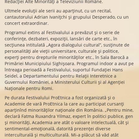
Redacției Alte Minorități a Televiziunii Române.
Ultmele evoluții ale serii au aparținut, cu un recital,
cantautorului Adrian Ivanițchi și grupului Desperado, cu un
concert extraordinar.
Programul extins al Festivalului a prevăzut și o serie de
conferințe, dezbateri, expoziții, lansări de carte etc., în
secțiunea intitulată „Agora dialogului cultural”, susținute de
personalități ale vieții universitare, culturale și politice,
experți pentru drepturile minorităților etc., în Sala Barocă a
Primăriei Municipiului Sighișoara. Programul indoor a avut pe
întreaga perioadă a Festivalului, suportul Fundației Hans
Seidel, a Departamentului pentru Relații Interetnice a
Guvernului României, a Ministerului Culturii și al Agenției
Naționale pentru Romi.
Pe durata Festivalului ProEtnica a fost organizată și o
Academie de vară ProEtnica la care au participat cursanți
aparținînd minorităților naționale din România. „Pentru mine,
declară Fatma Ruxandra Yilmaz, expert în politici publice, gen
și minorități, Academia are atât o valoare intelectuală, cât și
sentimental-emoțională, datorită prezenței diverse
interculturală și multiculturală. Mi-a plăcut să văd atât