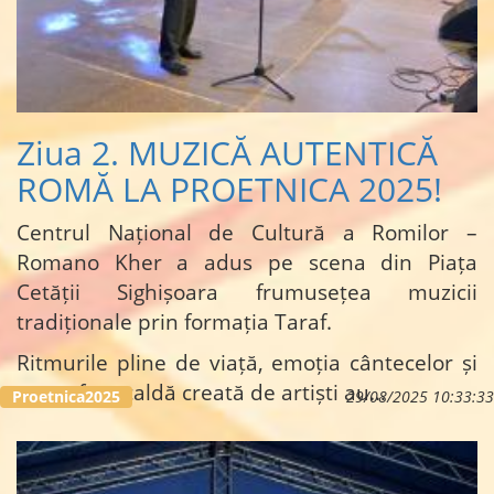
Ziua 2. MUZICĂ AUTENTICĂ
ROMĂ LA PROETNICA 2025!
Centrul Național de Cultură a Romilor –
Romano Kher a adus pe scena din Piața
Cetății Sighișoara frumusețea muzicii
tradiționale prin formația Taraf.
Ritmurile pline de viață, emoția cântecelor și
atmosfera caldă creată de artiști au…
Proetnica2025
29/08/2025 10:33:33