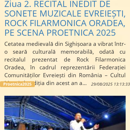
Ziua 2. RECITAL INEDIT DE
SONETE MUZICALE EVREIEȘTI,
ROCK FILARMONICA ORADEA,
PE SCENA PROETNICA 2025
Cetatea medievală din Sighișoara a vibrat într-
o seară culturală memorabilă, odată cu
recitalul prezentat de Rock Filarmonica
Oradea, în cadrul reprezentării Federației
Comunităților Evreiești din România – Cultul
Mozaic la ediția din acest an a…
Proetnica2025
29/08/2025 13:13:33