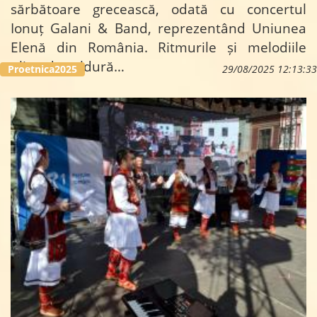
sărbătoare grecească, odată cu concertul
Ionuț Galani & Band, reprezentând Uniunea
Elenă din România. Ritmurile și melodiile
pline de căldură…
Proetnica2025
29/08/2025 12:13:33