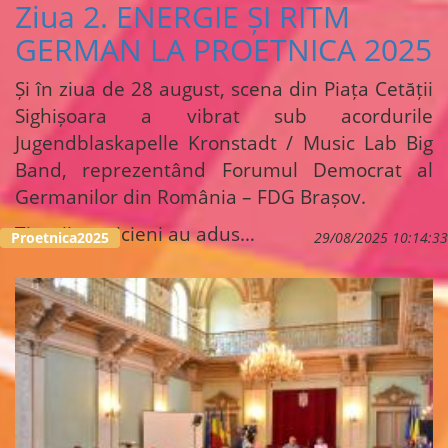
Ziua 2. ENERGIE ȘI RITM
GERMAN LA PROETNICA 2025
Și în ziua de 28 august, scena din Piața Cetății
Sighișoara a vibrat sub acordurile
Jugendblaskapelle Kronstadt / Music Lab Big
Band, reprezentând Forumul Democrat al
Germanilor din România – FDG Brașov.
Tinerii muzicieni au adus…
Proetnica2025
29/08/2025 10:14:33