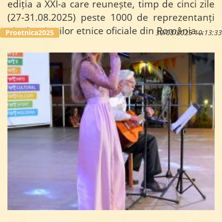
ediția a XXI-a care reunește, timp de cinci zile
(27-31.08.2025) peste 1000 de reprezentanți
ai minorităților etnice oficiale din România…
Proetnica2025
30/08/2025 10:13:33