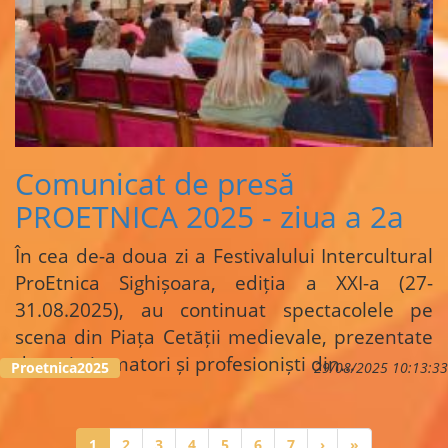
Comunicat de presă
PROETNICA 2025 - ziua a 2a
În cea de-a doua zi a Festivalului Intercultural
ProEtnica Sighișoara, ediția a XXI-a (27-
31.08.2025), au continuat spectacolele pe
scena din Piața Cetății medievale, prezentate
de artiști amatori și profesioniști din…
Proetnica2025
29/08/2025 10:13:33
Pagination
Current
1
Page
2
Page
3
Page
4
Page
5
Page
6
Page
7
Next
›
Last
»