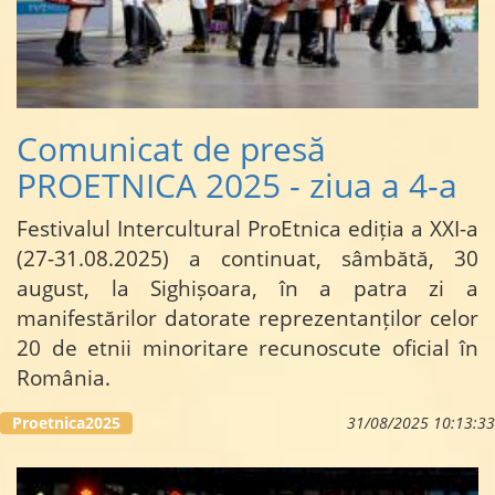
Comunicat de presă
PROETNICA 2025 - ziua a 4-a
Festivalul Intercultural ProEtnica ediția a XXI-a
(27-31.08.2025) a continuat, sâmbătă, 30
august, la Sighișoara, în a patra zi a
manifestărilor datorate reprezentanților celor
20 de etnii minoritare recunoscute oficial în
România.
…
Proetnica2025
31/08/2025 10:13:33