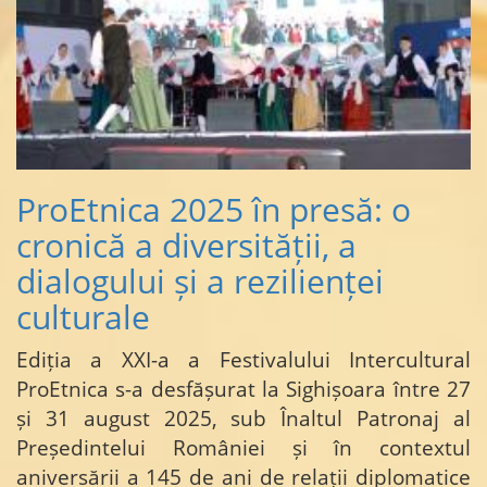
ProEtnica 2025 în presă: o
cronică a diversității, a
dialogului și a rezilienței
culturale
Ediția a XXI-a a Festivalului Intercultural
ProEtnica s-a desfășurat la Sighișoara între 27
și 31 august 2025, sub Înaltul Patronaj al
Președintelui României și în contextul
aniversării a 145 de ani de relații diplomatice