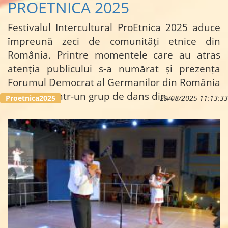
PROETNICA 2025
Festivalul Intercultural ProEtnica 2025 aduce
împreună zeci de comunități etnice din
România. Printre momentele care au atras
atenția publicului s-a numărat și prezența
Forumul Democrat al Germanilor din România
(FDGR), printr-un grup de dans din…
Proetnica2025
29/08/2025 11:13:33