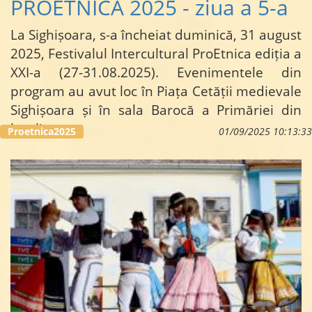
PROETNICA 2025 - ziua a 5-a
La Sighișoara, s-a încheiat duminică, 31 august
2025, Festivalul Intercultural ProEtnica ediția a
XXI-a (27-31.08.2025). Evenimentele din
program au avut loc în Piața Cetății medievale
Sighișoara și în sala Barocă a Primăriei din
localitate.…
Proetnica2025
01/09/2025 10:13:33