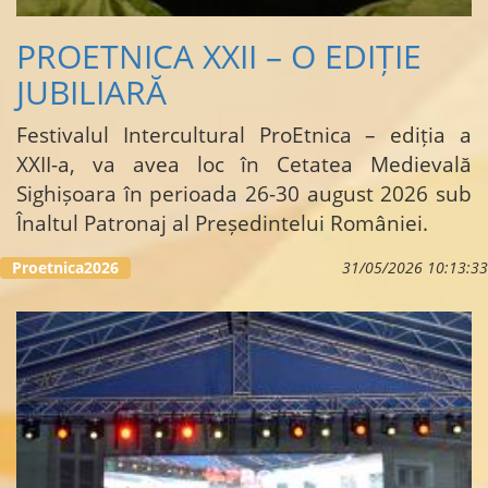
PROETNICA XXII – O EDIȚIE
JUBILIARĂ
Festivalul Intercultural ProEtnica – ediția a
XXII-a, va avea loc în Cetatea Medievală
Sighișoara în perioada 26-30 august 2026 sub
Înaltul Patronaj al Președintelui României.
…
Proetnica2026
31/05/2026 10:13:33