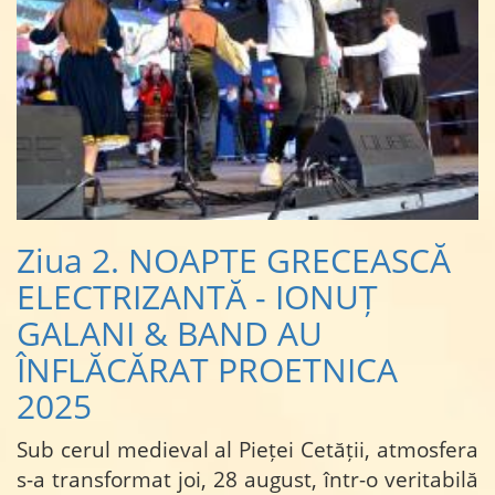
Ziua 2. NOAPTE GRECEASCĂ
ELECTRIZANTĂ - IONUȚ
GALANI & BAND AU
ÎNFLĂCĂRAT PROETNICA
2025
Sub cerul medieval al Pieței Cetății, atmosfera
s-a transformat joi, 28 august, într-o veritabilă