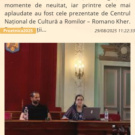
momente de neuitat, iar printre cele mai
aplaudate au fost cele prezentate de Centrul
Național de Cultură a Romilor – Romano Kher.
Două formații…
Proetnica2025
29/08/2025 11:22:33