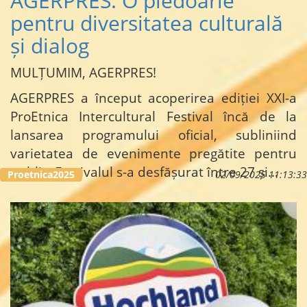
AGERPRES: O pledoarie
pentru diversitatea culturală
și dialog
MULȚUMIM, AGERPRES!
AGERPRES a început acoperirea ediției XXI-a
ProEtnica Intercultural Festival încă de la
lansarea programului oficial, subliniind
varietatea de evenimente pregătite pentru
public. Festivalul s-a desfășurat între 27 și…
Proetnica2025
02/09/2025 11:13:33