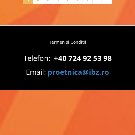
page
page
page
Termen si Conditii
Footer
menu
Telefon:
+40 724 92 53 98
Email:
proetnica@ibz.ro