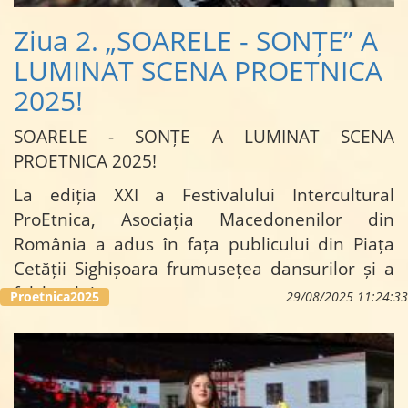
Ziua 2. „SOARELE - SONȚE” A
LUMINAT SCENA PROETNICA
2025!
SOARELE - SONȚE A LUMINAT SCENA
PROETNICA 2025!
La ediția XXI a Festivalului Intercultural
ProEtnica, Asociația Macedonenilor din
România a adus în fața publicului din Piața
Cetății Sighișoara frumusețea dansurilor și a
folclorului…
Proetnica2025
29/08/2025 11:24:33