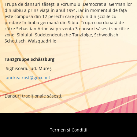
Trupa de dansuri săsești a Forumului Democrat al Germanilor
din Sibiu a prins viață în anul 1991, iar în momentul de față
este compusă din 12 perechi care provin din școlile cu
predare în limba germană din Sibiu. Trupa coordonată de
către Sebastian Arion va prezenta 3 dansuri săsești specifice
zonei Sibiului: Sudetendeutsche Tanzfolge, Schwedisch
Schottisch, Walzquadrille
Tanzgruppe Schässburg
Sighisoara, jud. Mureș
andrea.rost@gmx.net
Dansuri tradiționale săsești.
Termen si Conditii
Footer