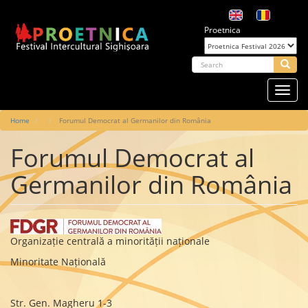
Skip
to
Proetnica
main
content
arch
Searc
Toggl
navig
Main
Home
Forumul Democrat al Germanilor din România
navigation
Forumul Democrat al
Germanilor din România
Organizație centrală a minorității naționale
Minoritate Națională
Str. Gen. Magheru 1-3