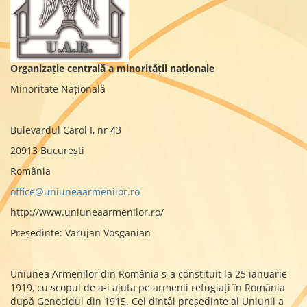
Organizație centrală a minorității naționale
Minoritate Națională
Bulevardul Carol I, nr 43
20913 București
România
office@uniuneaarmenilor.ro
http://www.uniuneaarmenilor.ro/
Președinte: Varujan Vosganian
Uniunea Armenilor din România s-a constituit la 25 ianuarie
1919, cu scopul de a-i ajuta pe armenii refugiați în România
după Geno­cidul din 1915. Cel dintâi președinte al Uniunii a