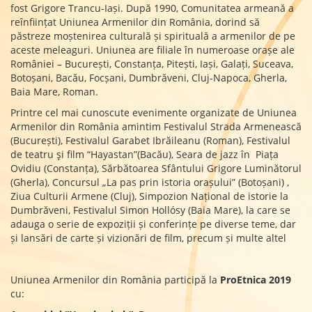
fost Grigore Trancu-Iași. După 1990, Comunitatea armeană a
reînființat Uniunea Armenilor din România, dorind să
păstreze moștenirea culturală și spirituală a armenilor de pe
aceste meleaguri. Uniunea are filiale în numeroase orașe ale
României – București, Constanța, Pitești, Iași, Galați, Suceava,
Botoșani, Bacău, Focșani, Dumbrăveni, Cluj-Napoca, Gherla,
Baia Mare, Roman.
Printre cel mai cunoscute evenimente organizate de Uniunea
Armenilor din România amintim Festivalul Strada Armenească
(București), Festivalul Garabet Ibrăileanu (Roman), Festivalul
de teatru şi film “Hayastan”(Bacău), Seara de jazz în Piața
Ovidiu (Constanța), Sărbătoarea Sfântului Grigore Luminătorul
(Gherla), Concursul „La pas prin istoria orașului” (Botoșani) ,
Ziua Culturii Armene (Cluj), Simpozion Național de istorie la
Dumbrăveni, Festivalul Simon Hollósy (Baia Mare), la care se
adauga o serie de expoziții și conferințe pe diverse teme, dar
și lansări de carte și vizionări de film, precum și multe altel
Uniunea Armenilor din România participă la
ProEtnica 2019
cu: