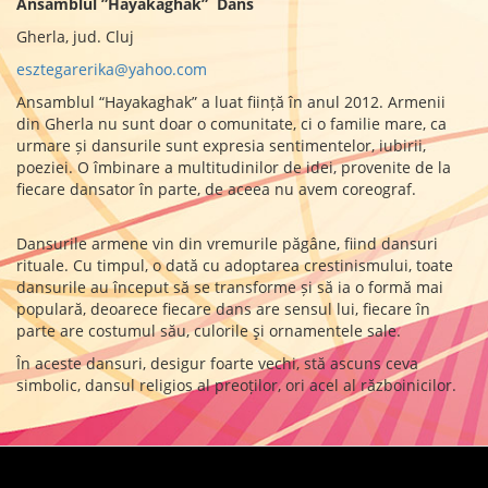
Ansamblul ”Hayakaghak” Dans
Gherla, jud. Cluj
esztegarerika@yahoo.com
Ansamblul “Hayakaghak” a luat ființă în anul 2012. Armenii
din Gherla nu sunt doar o comunitate, ci o familie mare, ca
urmare și dansurile sunt expresia sentimentelor, iubirii,
poeziei. O îmbinare a multitudinilor de idei, provenite de la
fiecare dansator în parte, de aceea nu avem coreograf.
Dansurile armene vin din vremurile păgâne, fiind dansuri
rituale. Cu timpul, o dată cu adoptarea crestinismului, toate
dansurile au început să se transforme și să ia o formă mai
populară, deoarece fiecare dans are sensul lui, fiecare în
parte are costumul său, culorile şi ornamentele sale.
În aceste dansuri, desigur foarte vechi, stă ascuns ceva
simbolic, dansul religios al preoților, ori acel al războinicilor.