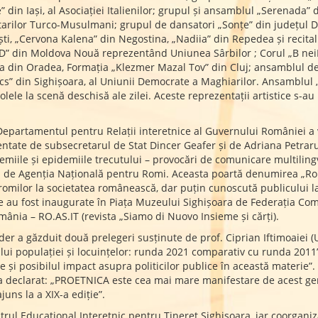
din Iași, al Asociației Italienilor; grupul și ansamblul „Serenada” 
arilor Turco-Musulmani; grupul de dansatori „Sonțe” din județul Do
ești, „Cervona Kalena” din Negostina, „Nadiia” din Repedea și recit
 din Moldova Nouă reprezentând Uniunea Sârbilor ; Corul „B neiMil
din Oradea, Formația „Klezmer Mazal Tov” din Cluj; ansamblul de da
” din Sighișoara, al Uniunii Democrate a Maghiarilor. Ansamblul „A
ele la scenă deschisă ale zilei. Aceste reprezentații artistice s-
r, Departamentul pentru Relații interetnice al Guvernului României a 
entate de subsecretarul de Stat Dincer Geafer și de Adriana Petraru
ndemiile și epidemiile trecutului – provocări de comunicare multili
ă și de Agenția Națională pentru Romi. Aceasta poartă denumirea „R
 a romilor la societatea românească, dar puțin cunoscută publicului
e au fost inaugurate în Piața Muzeului Sighișoara de Federația Com
omânia – RO.AS.IT (revista „Siamo di Nuovo Insieme și cărți).
der a găzduit două prelegeri susținute de prof. Ciprian Iftimoaiei (Un
ui populației și locuințelor: runda 2021 comparativ cu runda 2011”
 și posibilul impact asupra politicilor publice în această materie”. Re
p a declarat: „PROETNICA este cea mai mare manifestare de acest g
uns la a XIX-a ediție”.
rul Educațional Interetnic pentru Tineret Sighișoara, iar coorganiz