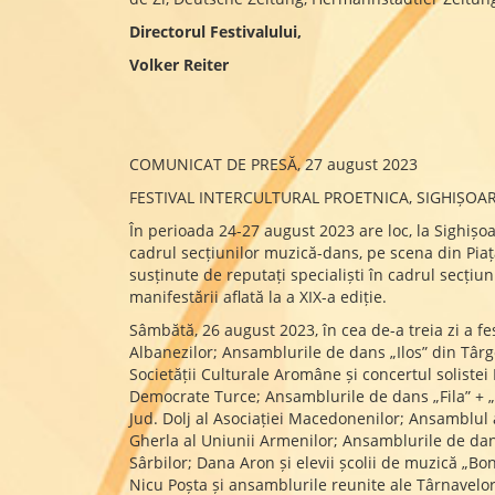
Directorul Festivalului,
Volker Reiter
COMUNICAT DE PRESĂ, 27 august 2023
FESTIVAL INTERCULTURAL PROETNICA, SIGHIȘOARA 
În perioada 24-27 august 2023 are loc, la Sighișoa
cadrul secțiunilor muzică-dans, pe scena din Piața
susținute de reputați specialiști în cadrul secțiu
manifestării aflată la a XIX-a ediție.
Sâmbătă, 26 august 2023, în cea de-a treia zi a fe
Albanezilor; Ansamblurile de dans „Ilos” din Târg
Societății Culturale Aromâne și concertul solist
Democrate Turce; Ansamblurile de dans „Fila” + „El
Jud. Dolj al Asociației Macedonenilor; Ansamblul 
Gherla al Uniunii Armenilor; Ansamblurile de da
Sârbilor; Dana Aron și elevii școlii de muzică „B
Nicu Poșta și ansamblurile reunite ale Târnavelor