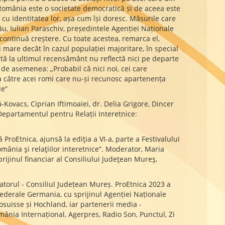
e. România este o societate democratică și de aceea este
e cu identitatea lor, așa cum își doresc. Măsurile care
ău, Iulian Paraschiv, președintele Agenției Naționale
 continuă creștere. Cu toate acestea, remarca el,
 mare decât în cazul populației majoritare, în special
ată la ultimul recensământ nu reflectă nici pe departe
 de asemenea: „Probabil că nici noi, cei care
ra către acei romi care nu-și recunosc apartenența
le”
-Kovacs, Ciprian Iftimoaiei, dr. Delia Grigore, Dincer
e Departamentul pentru Relații Interetnice:
roEtnica, ajunsă la ediţia a VI-a, parte a Festivalului
mânia şi relaţiilor interetnice”. Moderator, Maria
rijinul financiar al Consiliului Judeţean Mureş,
atorul - Consiliul Județean Mureș. ProEtnica 2023 a
Federale Germania, cu sprijinul Agenției Naționale
osuisse și Hochland, iar partenerii media -
nia Internațional, Agerpres, Radio Son, Punctul, Zi