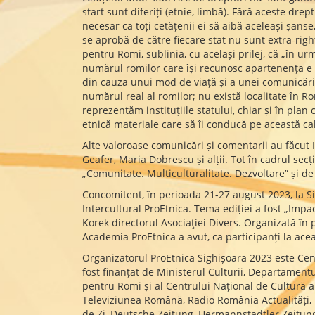
start sunt diferiți (etnie, limbă). Fără aceste dre
necesar ca toți cetățenii ei să aibă aceleași șanse
se aprobă de către fiecare stat nu sunt extra-righ
pentru Romi, sublinia, cu același prilej, că „în u
numărul romilor care își recunosc apartenența e în
din cauza unui mod de viață și a unei comunicări 
numărul real al romilor; nu există localitate în R
reprezentăm instituțiile statului, chiar și în pl
etnică materiale care să îi conducă pe această c
Alte valoroase comunicări și comentarii au făcut Ir
Geafer, Maria Dobrescu și alții. Tot în cadrul secț
„Comunitate. Multiculturalitate. Dezvoltare” și 
Concomitent, în perioada 21-27 august 2023, la Sig
Intercultural ProEtnica. Tema ediției a fost „Imp
Korek directorul Asociaţiei Divers. Organizată în 
Academia ProEtnica a avut, ca participanți la ace
Organizatorul ProEtnica Sighișoara 2023 este Cent
fost finanțat de Ministerul Culturii, Departament
pentru Romi și al Centrului Național de Cultură a
Televiziunea Română, Radio România Actualități,
de Zi, Deutsche Zeitung, Hermannstadtler Zeitung