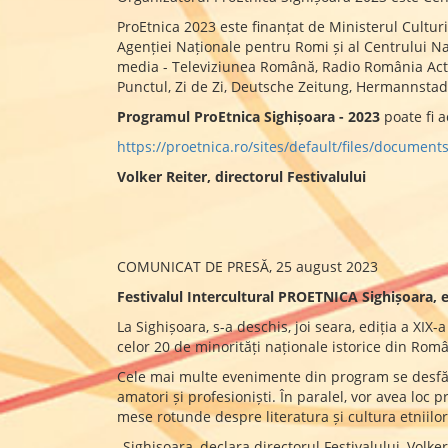
ProEtnica 2023 este finanțat de Ministerul Cultur
Agenției Naționale pentru Romi și al Centrului Na
media - Televiziunea Română, Radio România Actu
Punctul, Zi de Zi, Deutsche Zeitung, Hermannstadt
Programul ProEtnica Sighișoara - 2023
poate fi a
https://proetnica.ro/sites/default/files/docum
Volker Reiter, directorul Festivalului
COMUNICAT DE PRESĂ, 25 august 2023
Festivalul Intercultural PROETNICA Sighișoara, ed
La Sighișoara, s-a deschis, joi seara, ediția a XI
celor 20 de minorități naționale istorice din Româ
Cele mai multe evenimente din program se desfășo
amatori și profesioniști. În paralel, vor avea loc p
mese rotunde despre literatura și cultura etniilor (
„Sighișoara, declara directorul Festivalului, Volk