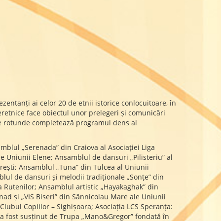
entanți ai celor 20 de etnii istorice conlocuitoare, în
teretnice face obiectul unor prelegeri și comunicări
 mese rotunde completează programul dens al
amblul „Serenada” din Craiova al Asociației Liga
e Uniunii Elene; Ansamblul de dansuri „Pilisteriu” al
rești; Ansamblul „Tuna” din Tulcea al Uniunii
blul de dansuri și melodii tradiționale „Sonțe” din
a Rutenilor; Ansamblul artistic „Hayakaghak” din
d și „VIS Biseri” din Sânnicolau Mare ale Uniunii
Clubul Copiilor – Sighișoara; Asociația LCS Speranța:
 a fost susținut de Trupa
„
Mano&Gregor” fondată în