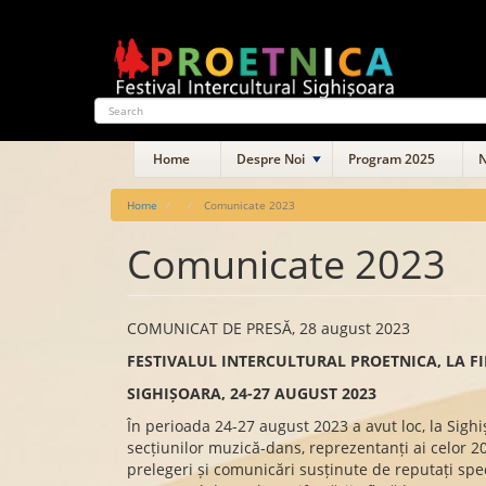
Skip
to
main
content
Search
Main
Home
Despre Noi
Program 2025
N
navigation
Home
Comunicate 2023
Comunicate 2023
COMUNICAT DE PRESĂ, 28 august 2023
FESTIVALUL INTERCULTURAL PROETNICA, LA F
SIGHIȘOARA, 24-27 AUGUST 2023
În perioada 24-27 august 2023 a avut loc, la Sighi
secțiunilor muzică-dans, reprezentanți ai celor 20 
prelegeri și comunicări susținute de reputați spec