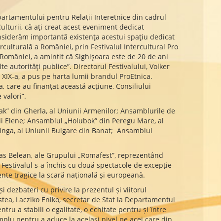
Departamentului pentru Relații Interetnice din cadrul
lturii, că aţi creat acest eveniment dedicat
considerăm importantă existenţa acestui spaţiu dedicat
culturală a României, prin Festivalul Intercultural Pro
 României, a amintit că Sighişoara este de 20 de ani
e autorităţi publice”. Directorul Festivalului, Volker
a XIX-a, a pus pe harta lumii brandul ProEtnica.
care au finanţat această acţiune, Consiliului
 valori”.
ak” din Gherla, al Uniunii Armenilor; Ansamblurile de
nii Elene; Ansamblul „Holubok” din Peregu Mare, al
Vinga, al Uniunii Bulgare din Banat; Ansamblul
ias Belean, ale Grupului „Romafest”, reprezentând
 Festivalul s-a închis cu două spectacole de excepție
ente tragice la scară națională și europeană.
 dezbateri cu privire la prezentul și viitorul
stea, Lacziko Eniko, secretar de Stat la Departamentul
tru a stabili o egalitate, o echitate pentru și între
implu pentru a aduce la același nivel pe acei care din