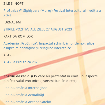
ZILE ȘI NOPȚI
ProEtnica @ Sighișoara (Mureș) Festival Intercultural – ediția a
XIX-a
JURNAL FM
ȘTIRILE POZITIVE ALE ZILEI, 27 AUGUST 2023
PARTIDA ROMILOR
Academia „ProEtnica”: Impactul schimbărilor demografice
asupra minorităţilor şi relaţiilor interetnice
ALAR
ALAR la ProEtnica 2023
Posturi de radio și tv
care au prezentat în emisiuni aspecte
din festivalul ProEtnica (transmisiuni în direct)
Radio România Internațional
Radio România Actualități
Radio România Antena Satelor