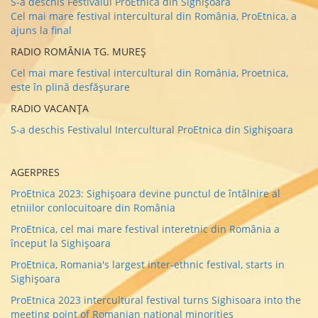
S-a deschis Festivalul ProEtnica din Sighișoara
Cel mai mare festival intercultural din România, ProEtnica, a
ajuns la final
RADIO ROMÂNIA TG. MUREȘ
Cel mai mare festival intercultural din România, Proetnica,
este în plină desfășurare
RADIO VACANȚA
S-a deschis Festivalul Intercultural ProEtnica din Sighișoara
AGERPRES
ProEtnica 2023: Sighişoara devine punctul de întâlnire al
etniilor conlocuitoare din România
ProEtnica, cel mai mare festival interetnic din România a
început la Sighișoara
ProEtnica, Romania's largest inter-ethnic festival, starts in
Sighișoara
ProEtnica 2023 intercultural festival turns Sighisoara into the
meeting point of Romanian national minorities