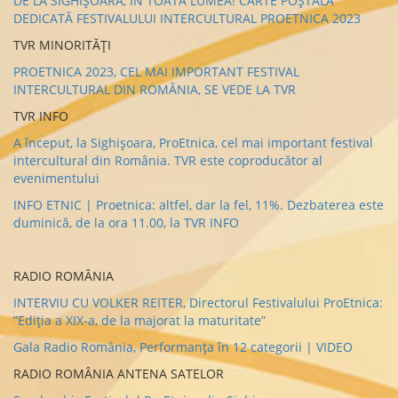
DE LA SIGHIȘOARA, ÎN TOATĂ LUMEA! CARTE POȘTALĂ
DEDICATĂ FESTIVALULUI INTERCULTURAL PROETNICA 2023
TVR MINORITĂȚI
PROETNICA 2023, CEL MAI IMPORTANT FESTIVAL
INTERCULTURAL DIN ROMÂNIA, SE VEDE LA TVR
TVR INFO
A început, la Sighișoara, ProEtnica, cel mai important festival
intercultural din România. TVR este coproducător al
evenimentului
INFO ETNIC | Proetnica: altfel, dar la fel, 11%. Dezbaterea este
duminică, de la ora 11.00, la TVR INFO
RADIO ROMÂNIA
INTERVIU CU VOLKER REITER, Directorul Festivalului ProEtnica:
”Ediția a XIX-a, de la majorat la maturitate”
Gala Radio România, Performanța în 12 categorii | VIDEO
RADIO ROMÂNIA ANTENA SATELOR