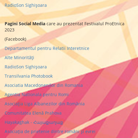
RadioSon Sighișoara
Pagini Social Media
care au prezentat Festivalul ProEtnica
2023
(Facebook)
Departamentul pentru Relatii Interetnice
Alte Minorități
RadioSon Sighișoara
Transilvania Photobook
Asociatia Macedonenilor din Romania
Agentia Nationala pentru Romi
Asociația Liga Albanezilor din România
Comunitatea Elenă Prahova
Hayakaghak - Հայաքաղաք
Asociația de prietenie dintre români și evrei