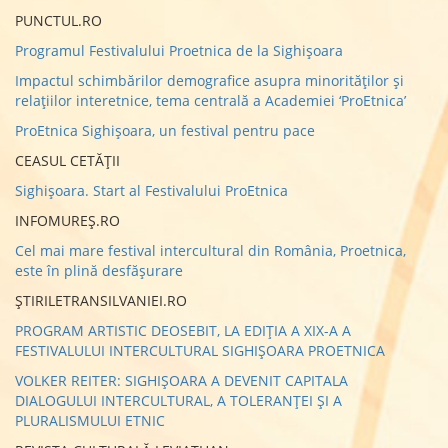
PUNCTUL.RO
Programul Festivalului Proetnica de la Sighișoara
Impactul schimbărilor demografice asupra minorităţilor şi
relaţiilor interetnice, tema centrală a Academiei ‘ProEtnica’
ProEtnica Sighișoara, un festival pentru pace
CEASUL CETĂȚII
Sighișoara. Start al Festivalului ProEtnica
INFOMUREȘ.RO
Cel mai mare festival intercultural din România, Proetnica,
este în plină desfășurare
ȘTIRILETRANSILVANIEI.RO
PROGRAM ARTISTIC DEOSEBIT, LA EDIŢIA A XIX-A A
FESTIVALULUI INTERCULTURAL SIGHIŞOARA PROETNICA
VOLKER REITER: SIGHIŞOARA A DEVENIT CAPITALA
DIALOGULUI INTERCULTURAL, A TOLERANŢEI ŞI A
PLURALISMULUI ETNIC