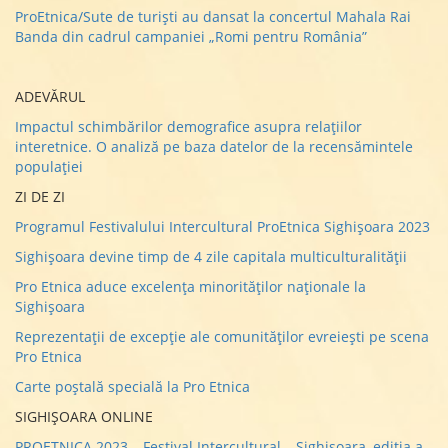
ProEtnica/Sute de turişti au dansat la concertul Mahala Rai
Banda din cadrul campaniei „Romi pentru România”
ADEVĂRUL
Impactul schimbărilor demografice asupra relațiilor
interetnice. O analiză pe baza datelor de la recensămintele
populației
ZI DE ZI
Programul Festivalului Intercultural ProEtnica Sighișoara 2023
Sighişoara devine timp de 4 zile capitala multiculturalităţii
Pro Etnica aduce excelenţa minorităţilor naţionale la
Sighişoara
Reprezentaţii de excepţie ale comunităţilor evreieşti pe scena
Pro Etnica
Carte poştală specială la Pro Etnica
SIGHIȘOARA ONLINE
PROETNICA 2023 – Festival Intercultural – Sighişoara, ediția a