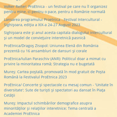
Volker Reiter: ProEtnica - un festival pe care nu îl organizez
pentru mine, ci pentru o pace, pentru o Românie normală
Lansarea programului Proetnica - Festival Intercultural -
Sighişoara, ediţia a XIX-a 24-27 August 2023
Sighişoara este şi anul acesta capitala dialogului intercultural
şi un model de convieţuire interetnică pasnică
ProEtnica/Dragoş Zisopol: Uniunea Elenă din România
prezentă cu 16 ansambluri de dansuri și corale
ProEtnica/Iulian Paraschiv (ANR): Politicul doar a mimat cu
privire la minoritatea romă; Strategia nu e bugetată
Mureş: Cartea poştală, promovată în mod gratuit de Poşta
Română la Festivalul ProEtnica 2023
ProEtnica/ Concerte şi spectacole cu mesaj comun - 'Unitate în
diversitate'; Sute de turiști și spectatori au dansat în Piața
Cetății
Mureş: Impactul schimbărilor demografice asupra
minorităţilor şi relațiilor interetnice; Tema centrală a
Academiei ProEtnica