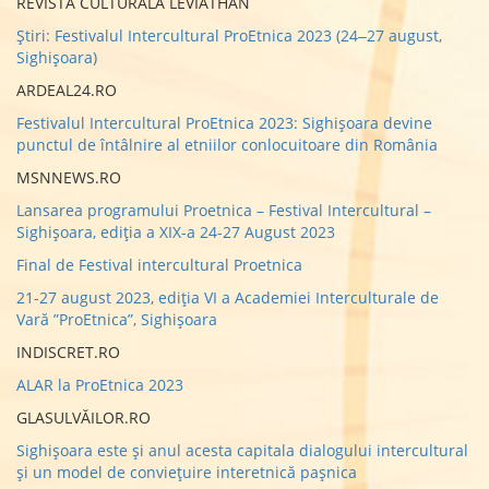
REVISTA CULTURALĂ LEVIATHAN
Știri: Festivalul Intercultural ProEtnica 2023 (24‒27 august,
Sighișoara)
ARDEAL24.RO
Festivalul Intercultural ProEtnica 2023: Sighişoara devine
punctul de întâlnire al etniilor conlocuitoare din România
MSNNEWS.RO
Lansarea programului Proetnica – Festival Intercultural –
Sighişoara, ediția a XIX-a 24-27 August 2023
Final de Festival intercultural Proetnica
21-27 august 2023, ediția VI a Academiei Interculturale de
Vară ”ProEtnica”, Sighișoara
INDISCRET.RO
ALAR la ProEtnica 2023
GLASULVĂILOR.RO
Sighișoara este și anul acesta capitala dialogului intercultural
și un model de conviețuire interetnică pașnica