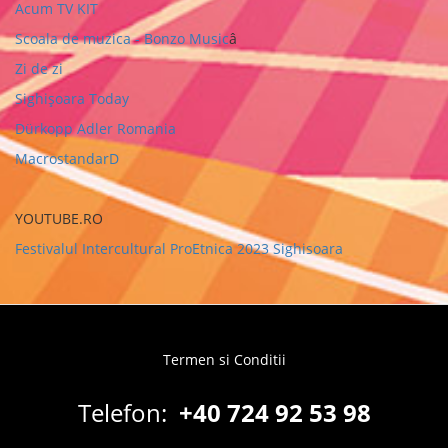
Acum TV KIT
Scoala de muzica - Bonzo Music
â
Zi de zi
Sighișoara Today
Dürkopp Adler Romania
MacrostandarD
YOUTUBE.RO
Festivalul Intercultural ProEtnica 2023 Sighisoara
Termen si Conditii
Footer
menu
Telefon:
+40 724 92 53 98