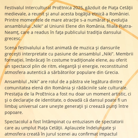
Festivalul Intercultural ProEtnica 2025, găzduit de Piața Cetății
medievale, a reunit și anul acesta bogăția etnică a României.
Printre momentele de mare atracție s-a numărat și evoluția
ansamblului „Niki” al Uniunii Elene din România, filiala Piatra-
Neamț, care a readus în fața publicului tradiția dansului
grecesc.
Scena festivalului a fost animată de muzica și dansurile
grecești interpretate cu pasiune de ansamblul „Niki”. Membrii
formației, îmbrăcați în costume tradiționale elene, au oferit
un spectacol plin de ritm, eleganță și energie, reconstituind
atmosfera autentică a sărbătorilor populare din Grecia.
Ansamblul „Niki” are rolul de a păstra vie legătura dintre
comunitatea elenă din România și rădăcinile sale culturale.
Prestația de la ProEtnica a fost nu doar un moment artistic, ci
și o declarație de identitate, o dovadă că dansul poate fi un
limbaj universal care unește generații și creează punți între
popoare.
Spectacolul a fost întâmpinat cu entuziasm de spectatorii
care au umplut Piața Cetății. Aplauzele îndelungate și
atmosfera creată în jurul scenei au confirmat impactul