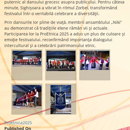
puternic al dansului grecesc asupra publicului. Pentru câteva
minute, Sighișoara a vibrat în ritmul Zorbei, transformând
festivalul într-o veritabilă celebrare a diversității.
Prin dansurile lor pline de viață, membrii ansamblului „Niki”
au demonstrat că tradițiile elene rămân vii și actuale.
Participarea lor la ProEtnica 2025 a adus un plus de culoare și
emoție festivalului, reconfirmând importanța dialogului
intercultural și a celebrării patrimoniului etnic.
Proetnica2025
Published On