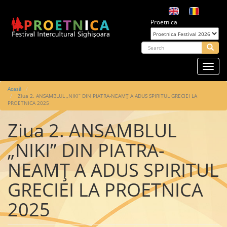
Mergi
la
Proetnica
conţinutul
principal
arch
Searc
Toggl
navig
Main
Acasă
Ziua 2. ANSAMBLUL „NIKI” DIN PIATRA-NEAMȚ A ADUS SPIRITUL GRECIEI LA
navigation
PROETNICA 2025
Ziua 2. ANSAMBLUL
„NIKI” DIN PIATRA-
NEAMȚ A ADUS SPIRITUL
GRECIEI LA PROETNICA
2025