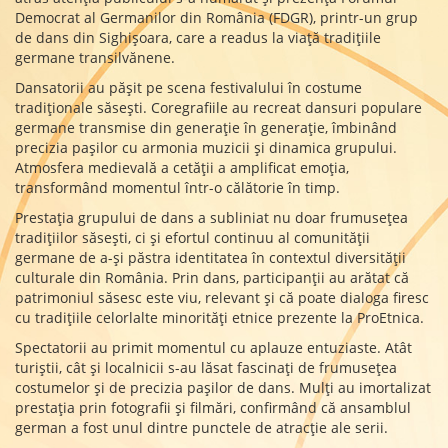
Democrat al Germanilor din România (FDGR), printr-un grup
de dans din Sighișoara, care a readus la viață tradițiile
germane transilvănene.
Dansatorii au pășit pe scena festivalului în costume
tradiționale săsești. Coregrafiile au recreat dansuri populare
germane transmise din generație în generație, îmbinând
precizia pașilor cu armonia muzicii și dinamica grupului.
Atmosfera medievală a cetății a amplificat emoția,
transformând momentul într-o călătorie în timp.
Prestația grupului de dans a subliniat nu doar frumusețea
tradițiilor săsești, ci și efortul continuu al comunității
germane de a-și păstra identitatea în contextul diversității
culturale din România. Prin dans, participanții au arătat că
patrimoniul săsesc este viu, relevant și că poate dialoga firesc
cu tradițiile celorlalte minorități etnice prezente la ProEtnica.
Spectatorii au primit momentul cu aplauze entuziaste. Atât
turiștii, cât și localnicii s-au lăsat fascinați de frumusețea
costumelor și de precizia pașilor de dans. Mulți au imortalizat
prestația prin fotografii și filmări, confirmând că ansamblul
german a fost unul dintre punctele de atracție ale serii.