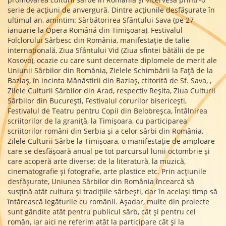
serie de acțiuni de anvergură. Dintre acțiunile desfășurate în
ultimul an, amintim: Sărbătorirea Sfântului Sava (pe 27
ianuarie la Opera Română din Timişoara), Festivalul
Folclorului Sârbesc din România, manifestație de talie
internațională, Ziua Sfântului Vid (Ziua sfintei bătălii de pe
Kosovo), ocazie cu care sunt decernate diplomele de merit ale
Uniunii Sârbilor din România, Zielele Schimbării la Faţă de la
Baziaş, în incinta Mănăstirii din Baziaș, ctitorită de Sf. Sava, ,
Zilele Culturii Sârbilor din Arad, respectiv Reșita, Ziua Culturii
Sârbilor din Bucureşti, Festivalul corurilor bisericeşti,
Festivalul de Teatru pentru Copii din Belobreşca, Întâlnirea
scriitorilor de la graniţă, la Timişoara, cu participarea
scriitorilor români din Serbia şi a celor sârbi din România,
Zilele Culturii Sârbe la Timişoara, o manifestație de amploare
care se desfășoară anual pe tot parcursul lunii octombrie și
care acoperă arte diverse: de la literatură, la muzică,
cinematografie și fotografie, arte plastice etc. Prin acțiunile
desfășurate, Uniunea Sârbilor din România încearcă să
susțină atât cultura și tradițiile sârbești, dar în același timp să
întărească legăturile cu românii. Așadar, multe din proiecte
sunt gândite atât pentru publicul sârb, cât și pentru cel
român, iar aici ne referim atât la participare cât și la