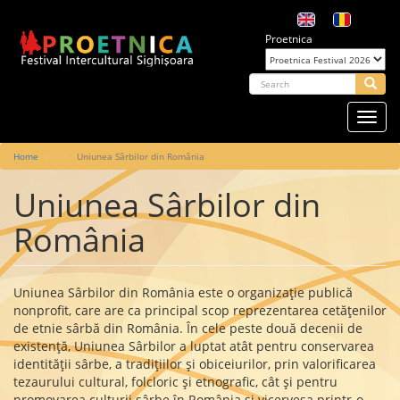
Skip
to
Proetnica
main
content
arch
Searc
Toggl
navig
Main
Home
Uniunea Sârbilor din România
navigation
Uniunea Sârbilor din
România
Uniunea Sârbilor din România este o organizație publică
nonprofit, care are ca principal scop reprezentarea cetățenilor
de etnie sârbă din România. În cele peste două decenii de
existență, Uniunea Sârbilor a luptat atât pentru conservarea
identității sârbe, a tradițiilor și obiceiurilor, prin valorificarea
tezaurului cultural, folcloric și etnografic, cât și pentru
promovarea culturii sârbe în România și vicervesa printr-o