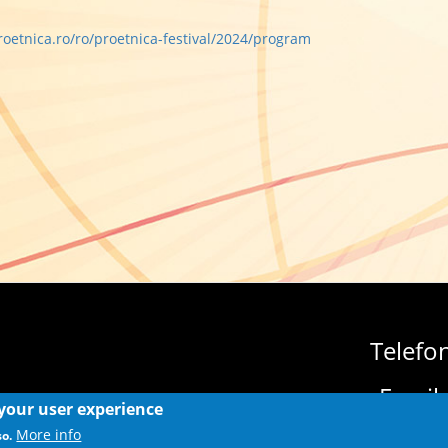
roetnica.ro/ro/proetnica-festival/2024/program
Telefo
Email
 your user experience
More info
so.