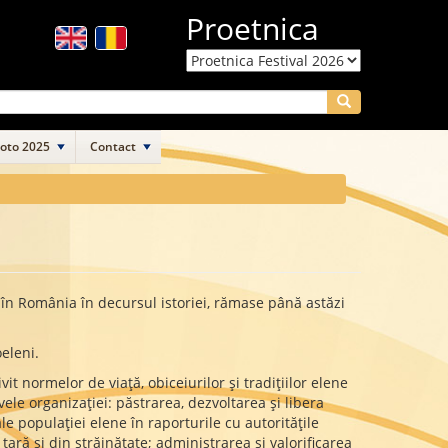
Proetnica
Search
Foto 2025
Contact
 în România în decursul istoriei, rămase până astăzi
oeleni.
t normelor de viaţă, obiceiurilor şi tradiţiilor elene
ele organizaţiei: păstrarea, dezvoltarea şi libera
le populaţiei elene în raporturile cu autorităţile
 ţară şi din străinătate; administrarea şi valorificarea