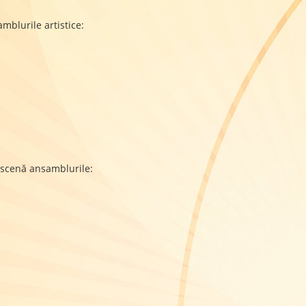
amblurile artistice:
e scenă ansamblurile: