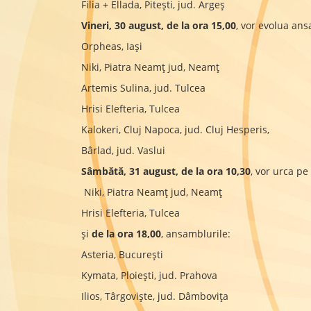
Filia + Ellada, Pitești, jud. Argeș
Vineri, 30 august, de la ora 15,00
, vor evolua ans
Orpheas, Iași
Niki, Piatra Neamț jud, Neamț
Artemis Sulina, jud. Tulcea
Hrisi Elefteria, Tulcea
Kalokeri, Cluj Napoca, jud. Cluj Hesperis,
Bârlad, jud. Vaslui
Sâmbătă, 31 august, de la ora 10,30
, vor urca p
Niki, Piatra Neamț jud, Neamț
Hrisi Elefteria, Tulcea
și
de la ora 18,00
, ansamblurile:
Asteria, București
Kymata, Ploiești, jud. Prahova
Ilios, Târgoviște, jud. Dâmbovița