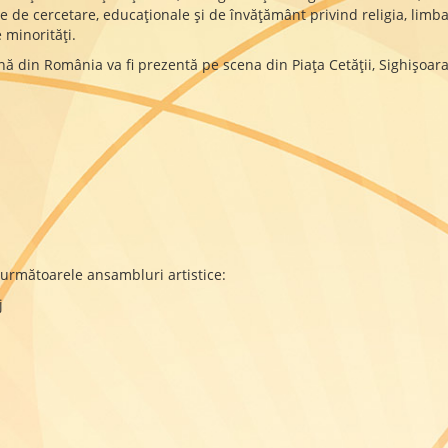
de cercetare, educaţionale şi de învăţământ privind religia, limba, 
e minorităţi.
nă din România va fi prezentă pe scena din Piața Cetății, Sighișoa
 următoarele ansambluri artistice:
j