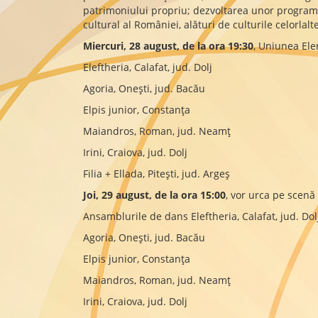
patrimoniului propriu; dezvoltarea unor programe 
cultural al României, alături de culturile celorlalt
Miercuri, 28 august, de la ora 19:30
, Uniunea Ele
Eleftheria, Calafat, jud. Dolj
Agoria, Onești, jud. Bacău
Elpis junior, Constanța
Maiandros, Roman, jud. Neamț
Irini, Craiova, jud. Dolj
Filia + Ellada, Pitești, jud. Argeș
Joi, 29 august, de la ora 15:00
, vor urca pe scenă
Ansamblurile de dans Eleftheria, Calafat, jud. Dol
Agoria, Onești, jud. Bacău
Elpis junior, Constanța
Maiandros, Roman, jud. Neamț
Irini, Craiova, jud. Dolj