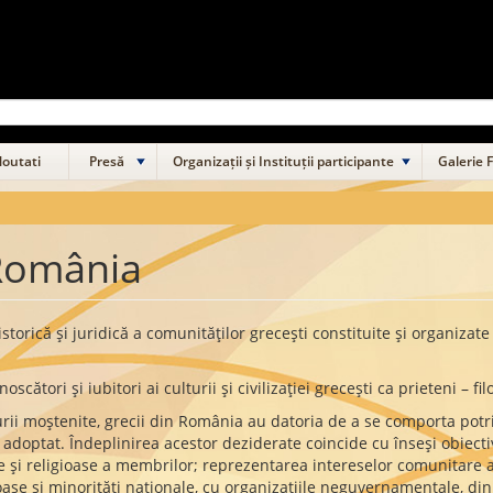
outati
Presă
Organizații și Instituții participante
Galerie 
 România
orică şi juridică a comunităţilor greceşti constituite şi organizate
cători şi iubitori ai culturii şi civilizaţiei greceşti ca prieteni – fil
rii moştenite, grecii din România au datoria de a se comporta potrivi
 adoptat. Îndeplinirea acestor deziderate coincide cu înseşi obiectiv
ice şi religioase a membrilor; reprezentarea intereselor comunitare a
gioase şi minorităţi naţionale, cu organizaţiile neguvernamentale, din