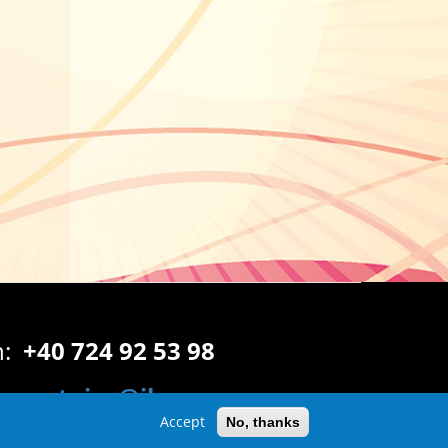
n:
+40 724 92 53 98
:
proetnica@ibz.ro
Accept
No, thanks