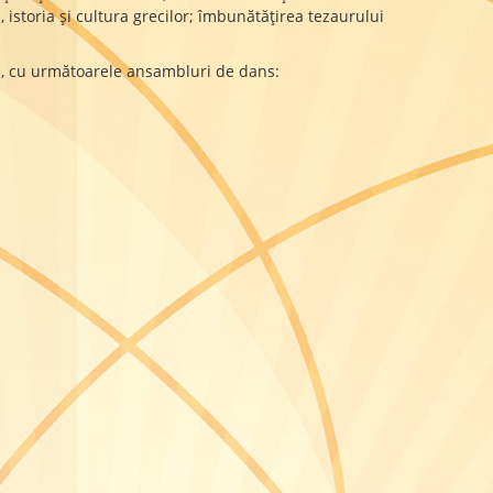
istoria şi cultura grecilor; îmbunătăţirea tezaurului
ra, cu următoarele ansambluri de dans: