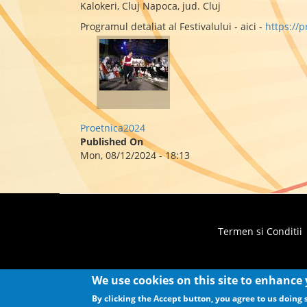
Kalokeri, Cluj Napoca, jud. Cluj
Programul detaliat al Festivalului - aici -
https://p
Proetnica2024
Published On
Mon, 08/12/2024 - 18:13
Termen si Conditii
Footer
menu
We use cookies on this site to enhance
By clicking the Accept button, you agree to us doing 