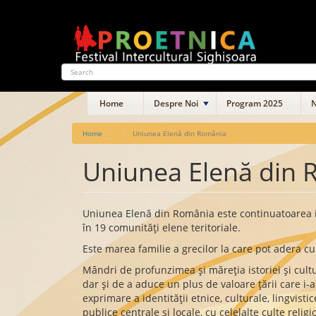
Skip
to
main
content
Search
Main
Home
Despre Noi
Program 2025
N
navigation
Home
Uniunea Elenă din România
Uniunea Elenă din
Uniunea Elenă din România este continuatoarea ist
în 19 comunităţi elene teritoriale.
Este marea familie a grecilor la care pot adera cunos
Mândri de profunzimea şi măreţia istoriei şi cultu
dar şi de a aduce un plus de valoare ţării care i-a
exprimare a identităţii etnice, culturale, lingvist
publice centrale şi locale, cu celelalte culte reli