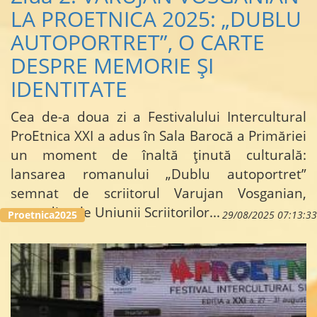
LA PROETNICA 2025: „DUBLU
AUTOPORTRET”, O CARTE
DESPRE MEMORIE ȘI
IDENTITATE
Cea de-a doua zi a Festivalului Intercultural
ProEtnica XXI a adus în Sala Barocă a Primăriei
un moment de înaltă ținută culturală:
lansarea romanului „Dublu autoportret”
semnat de scriitorul Varujan Vosganian,
președintele Uniunii Scriitorilor...
Proetnica2025
29/08/2025 07:13:33