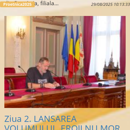
din România, filiala...
Proetnica2025
29/08/2025 10:13:33
Ziua 2. LANSAREA
VOLUMULUI „EROII NU MOR