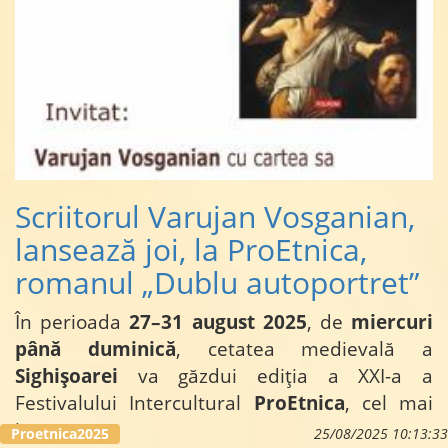
Scriitorul Varujan Vosganian,
lansează joi, la ProEtnica,
romanul „Dublu autoportret”
În perioada
27–31 august 2025
, de
miercuri
până duminică
, cetatea medievală a
Sighișoarei
va găzdui ediția a XXI-a a
Festivalului Intercultural
ProEtnica
, cel mai
important...
Proetnica2025
25/08/2025 10:13:33