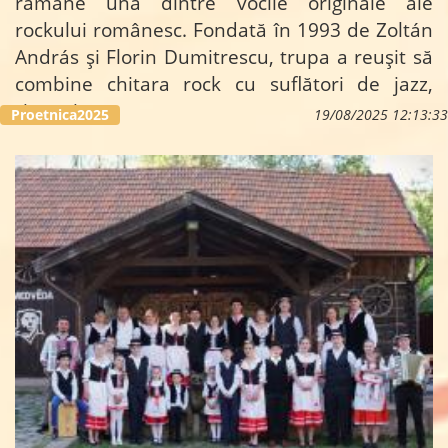
rămâne una dintre vocile originale ale
rockului românesc. Fondată în 1993 de Zoltán
András și Florin Dumitrescu, trupa a reușit să
combine chitara rock cu suflători de jazz,
ritmuri...
Proetnica2025
19/08/2025 12:13:33