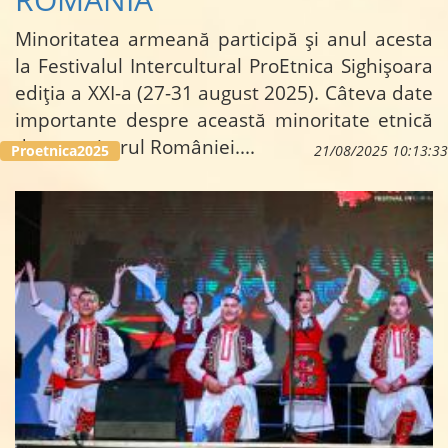
Minoritatea armeană p
articipă și anul acesta
la Festivalul Intercultural ProEtnica Sighișoara
ediția a XXI-a (27-31 august 2025). Câteva date
importante despre această minoritate etnică
de pe teritorul României.
...
Proetnica2025
21/08/2025 10:13:33