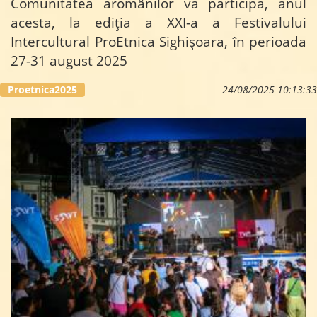
Comunitatea aromânilor v
a participa, anul
acesta, la ediția a XXI-a a Festivalului
Intercultural ProEtnica Sighișoara, în perioada
27-31 august 2025
...
Proetnica2025
24/08/2025 10:13:33