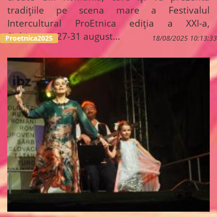
tradițiile pe scena mare a
Festivalul
Intercultural ProEtnica ediția a XXI-a,
Sighișoara, 27-31 august...
Proetnica2025
18/08/2025 10:13:33