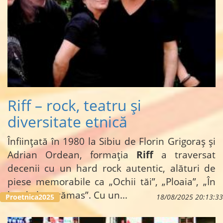
Riff – rock, teatru și
diversitate etnică
Înființată în 1980 la Sibiu de Florin Grigoraș și
Adrian Ordean, formația
Riff
a traversat
decenii cu un hard rock autentic, alături de
piese memorabile ca „Ochii tăi”, „Ploaia”, „În
loc de bun rămas”. Cu un...
Proetnica2025
18/08/2025 20:13:33