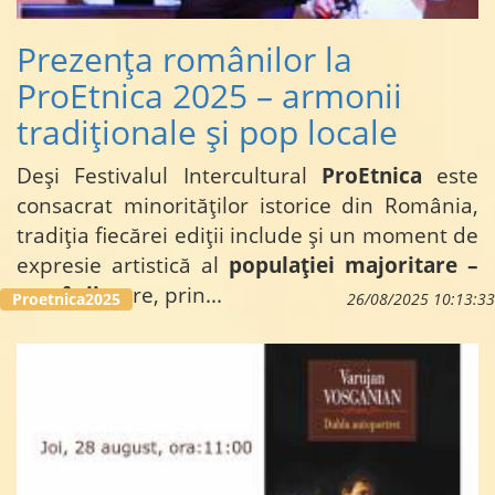
Prezența românilor la
ProEtnica 2025 – armonii
tradiționale și pop locale
Deși Festivalul Intercultural
ProEtnica
este
consacrat minorităților istorice din România,
tradiția fiecărei ediții include și un moment de
expresie artistică al
populației majoritare –
românii
, care, prin...
Proetnica2025
26/08/2025 10:13:33