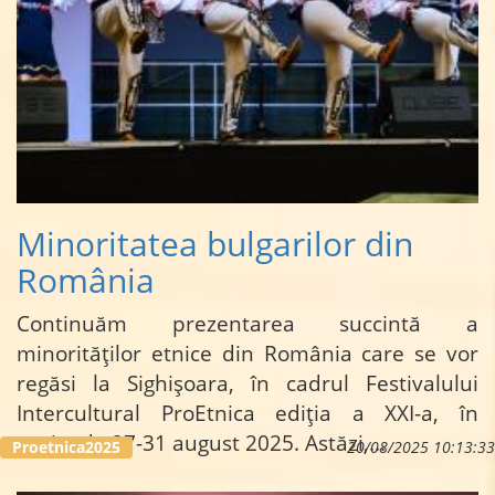
Minoritatea bulgarilor din
România
Continuăm prezentarea succintă a
minorităților etnice din România care se vor
regăsi la Sighișoara, în cadrul Festivalului
Intercultural ProEtnica ediția a XXI-a, în
perioada 27-31 august 2025. Astăzi,
...
Proetnica2025
20/08/2025 10:13:33