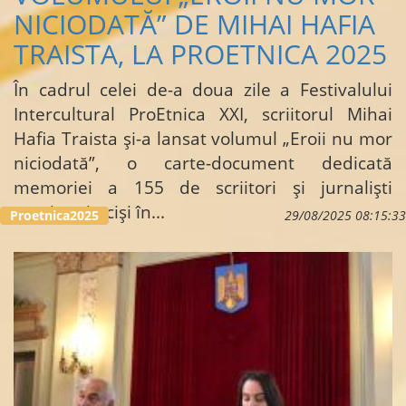
NICIODATĂ” DE MIHAI HAFIA
TRAISTA, LA PROETNICA 2025
În cadrul celei de-a doua zile a Festivalului
Intercultural ProEtnica XXI, scriitorul Mihai
Hafia Traista și-a lansat volumul „Eroii nu mor
niciodată”, o carte-document dedicată
memoriei a 155 de scriitori și jurnaliști
ucraineni uciși în...
Proetnica2025
29/08/2025 08:15:33