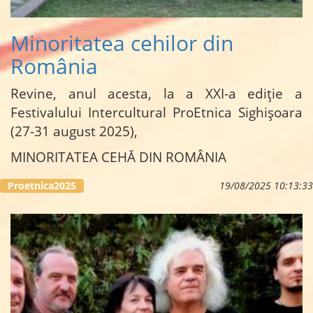
Minoritatea cehilor din
România
Revine, anul acesta, la a XXI-a ediție a
Festivalului Intercultural ProEtnica Sighișoara
(27-31 august 2025),
MINORITATEA CEHĂ DIN ROMÂNIA
...
Proetnica2025
19/08/2025 10:13:33