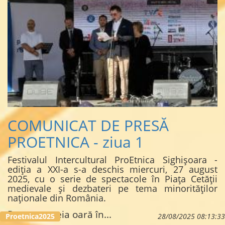
COMUNICAT DE PRESĂ
PROETNICA - ziua 1
Festivalul Intercultural ProEtnica Sighișoara -
ediția a XXI-a s-a deschis miercuri, 27 august
2025, cu o serie de spectacole în Piața Cetății
medievale și dezbateri pe tema minorităților
naționale din România.
Pentru a treia oară în...
Proetnica2025
28/08/2025 08:13:33