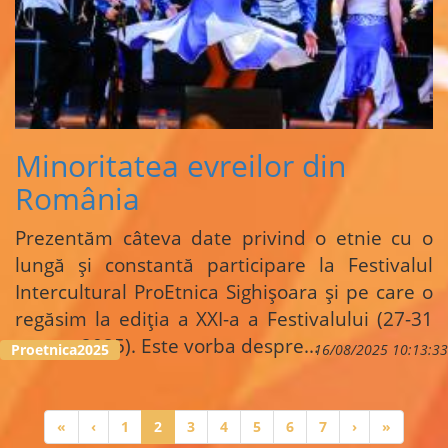
Minoritatea evreilor din
România
Prezentăm câteva date privind o etnie cu o
lungă și constantă participare la Festivalul
Intercultural ProEtnica Sighișoara și pe care o
regăsim la ediția a XXI-a a Festivalului (27-31
august 2025). Este vorba despre
...
Proetnica2025
16/08/2025 10:13:33
Paginare
Prima
«
Pagina
‹
Page
1
Pagina
2
Page
3
Page
4
Page
5
Page
6
Page
7
Pagina
›
Ultima
»
pagină
anterioară
curentă
următoare
pagină