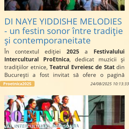
DI NAYE YIDDISHE MELODIES
- un festin sonor între tradiție
și contemporaneitate
În contextul ediției
2025
a
Festivalului
Intercultural ProEtnica
, dedicat muzicii și
tradițiilor etnice,
Teatrul Evreiesc de Stat
din
București a fost invitat să ofere o pagină
sonoră și...
Proetnica2025
24/08/2025 10:13:33