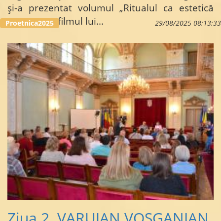
și-a prezentat volumul „Ritualul ca estetică
narativă în filmul lui...
Proetnica2025
29/08/2025 08:13:33
Ziua 2. VARUJAN VOSGANIAN